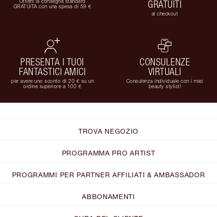
Ottieni la consegna standard
GRATUITI
GRATUITA con una spesa di 59 €
al checkout
PRESENTA I TUOI
CONSULENZE
FANTASTICI AMICI
VIRTUALI
per avere uno sconto di 20 € su un
Consulenza individuale con i miei
ordine superiore a 100 €
beauty stylist!
TROVA NEGOZIO
PROGRAMMA PRO ARTIST
PROGRAMMI PER PARTNER AFFILIATI & AMBASSADOR
ABBONAMENTI