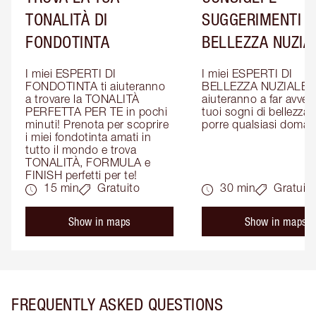
TONALITÀ DI
SUGGERIMENTI D
FONDOTINTA
BELLEZZA NUZIA
I miei ESPERTI DI 
I miei ESPERTI DI 
FONDOTINTA ti aiuteranno 
BELLEZZA NUZIALE ti
a trovare la TONALITÀ 
aiuteranno a far avverar
PERFETTA PER TE in pochi 
tuoi sogni di bellezza: 
minuti! Prenota per scoprire 
porre qualsiasi doman
i miei fondotinta amati in 
tutto il mondo e trova 
TONALITÀ, FORMULA e 
FINISH perfetti per te!
15 min
Gratuito
30 min
Gratuito
Show in maps
Show in maps
FREQUENTLY ASKED QUESTIONS