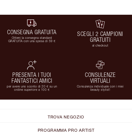
CONSEGNA GRATUITA
SCEGLI 2 CAMPIONI
Ottieni la consegna standard
GRATUITI
GRATUITA con una spesa di 59 €
al checkout
PRESENTA I TUOI
CONSULENZE
FANTASTICI AMICI
VIRTUALI
per avere uno sconto di 20 € su un
Consulenza individuale con i miei
ordine superiore a 100 €
beauty stylist!
TROVA NEGOZIO
PROGRAMMA PRO ARTIST