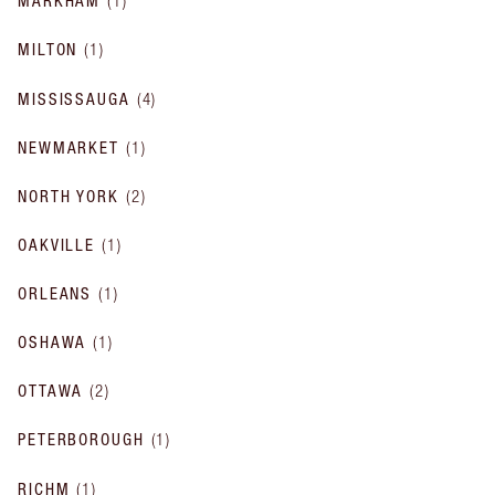
MARKHAM
(
1
)
MILTON
(
1
)
MISSISSAUGA
(
4
)
NEWMARKET
(
1
)
NORTH YORK
(
2
)
OAKVILLE
(
1
)
ORLEANS
(
1
)
OSHAWA
(
1
)
OTTAWA
(
2
)
PETERBOROUGH
(
1
)
RICHM
(
1
)