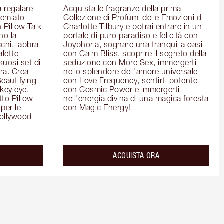
 regalare 
Acquista le fragranze della prima 
remiato 
Collezione di Profumi delle Emozioni di 
Pillow Talk 
Charlotte Tilbury e potrai entrare in un 
o la 
portale di puro paradiso e felicità con 
chi, labbra 
Joyphoria, sognare una tranquilla oasi 
lette 
con Calm Bliss, scoprire il segreto della 
uosi set di 
seduzione con More Sex, immergerti 
a. Crea 
nello splendore dell'amore universale 
eautifying 
con Love Frequency, sentirti potente 
ey eye. 
con Cosmic Power e immergerti 
to Pillow 
nell'energia divina di una magica foresta 
per le 
con Magic Energy!
ollywood 
ACQUISTA ORA