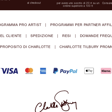
al checkout
per avere uno sconto di 20 € su un
Consulen
ordine superiore a 100 €
OGRAMMA PRO ARTIST
|
PROGRAMMI PER PARTNER AFFIL
EL CLIENTE
|
SPEDIZIONE
|
RESI
|
DOMANDE FREQU
 PROPOSITO DI CHARLOTTE
|
CHARLOTTE TILBURY PROM