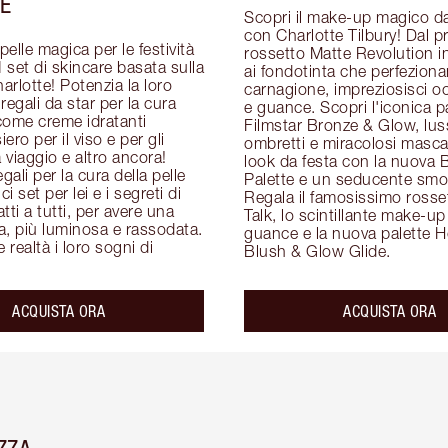
E
Scopri il make-up magico da
con Charlotte Tilbury! Dal p
elle magica per le festività 
rossetto Matte Revolution in 
set di skincare basata sulla 
ai fondotinta che perfezionan
arlotte! Potenzia la loro 
carnagione, impreziosisci oc
regali da star per la cura 
e guance. Scopri l'iconica pa
 come creme idratanti 
Filmstar Bronze & Glow, luss
siero per il viso e per gli 
ombretti e miracolosi mascar
 viaggio e altro ancora! 
look da festa con la nuova B
gali per la cura della pelle 
Palette e un seducente smok
ci set per lei e i segreti di 
Regala il famosissimo rosset
ti a tutti, per avere una 
Talk, lo scintillante make-up 
ta, più luminosa e rassodata. 
guance e la nuova palette H
 realtà i loro sogni di 
Blush & Glow Glide.
ACQUISTA ORA
ACQUISTA ORA