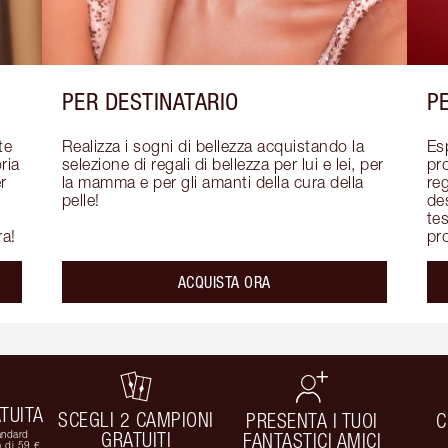
PER DESTINATARIO
P
e 
Realizza i sogni di bellezza acquistando la 
Es
ia 
selezione di regali di bellezza per lui e lei, per 
pro
 
la mamma e per gli amanti della cura della 
reg
pelle!
des
tes
ra!
pro
ACQUISTA ORA
TUITA
SCEGLI 2 CAMPIONI
PRESENTA I TUOI
C
andard
GRATUITI
FANTASTICI AMICI
 di 59 €