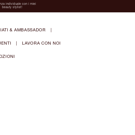
za individuale con i miei
beauty stylist!
IATI & AMBASSADOR
|
ENTI
|
LAVORA CON NOI
OZIONI