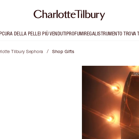
P
CURA DELLA PELLE
I PIÙ VENDUTI
PROFUMI
REGALI
STRUMENTO TROVA 
/
rlotte Tilbury Sephora
Shop Gifts