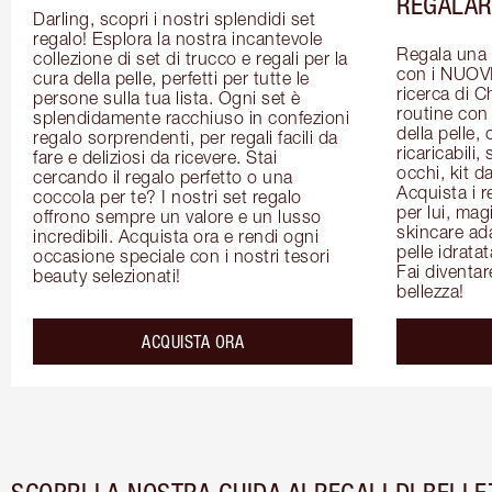
REGALAR
Darling, scopri i nostri splendidi set 
regalo! Esplora la nostra incantevole 
Regala una p
collezione di set di trucco e regali per la 
con i NUOVI 
cura della pelle, perfetti per tutte le 
ricerca di Ch
persone sulla tua lista. Ogni set è 
routine con 
splendidamente racchiuso in confezioni 
della pelle,
regalo sorprendenti, per regali facili da 
ricaricabili, 
fare e deliziosi da ricevere. Stai 
occhi, kit da
cercando il regalo perfetto o una 
Acquista i re
coccola per te? I nostri set regalo 
per lui, magi
offrono sempre un valore e un lusso 
skincare adat
incredibili. Acquista ora e rendi ogni 
pelle idrata
occasione speciale con i nostri tesori 
Fai diventare
beauty selezionati!
bellezza!
ACQUISTA ORA