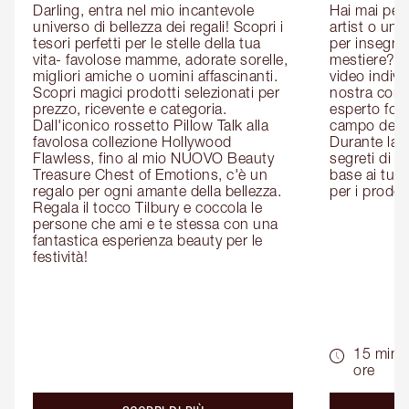
Darling, entra nel mio incantevole 
Hai mai pen
universo di bellezza dei regali! Scopri i 
artist o un 
tesori perfetti per le stelle della tua 
per insegnart
vita- favolose mamme, adorate sorelle, 
mestiere? P
migliori amiche o uomini affascinanti. 
video indivi
Scopri magici prodotti selezionati per 
nostra cons
prezzo, ricevente e categoria. 
esperto form
Dall'iconico rossetto Pillow Talk alla 
campo del m
favolosa collezione Hollywood 
Durante la c
Flawless, fino al mio NUOVO Beauty 
segreti di be
Treasure Chest of Emotions, c'è un 
base ai tuoi 
regalo per ogni amante della bellezza. 
per i prodott
Regala il tocco Tilbury e coccola le 
persone che ami e te stessa con una 
fantastica esperienza beauty per le 
festività!
15 min -
ore