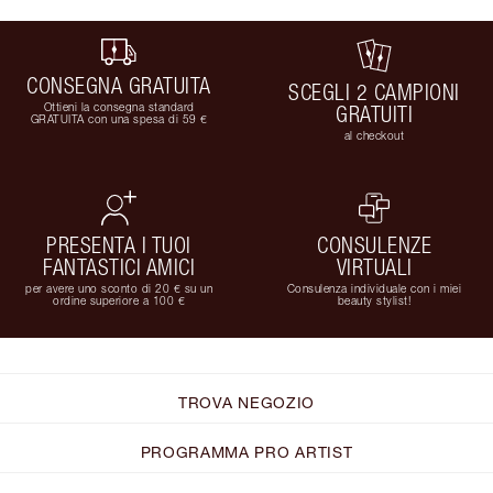
CONSEGNA GRATUITA
SCEGLI 2 CAMPIONI
Ottieni la consegna standard
GRATUITI
GRATUITA con una spesa di 59 €
al checkout
PRESENTA I TUOI
CONSULENZE
FANTASTICI AMICI
VIRTUALI
per avere uno sconto di 20 € su un
Consulenza individuale con i miei
ordine superiore a 100 €
beauty stylist!
TROVA NEGOZIO
PROGRAMMA PRO ARTIST