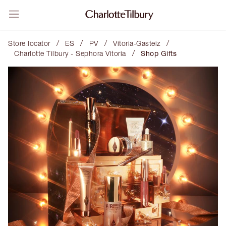
/
/
/
/
Store locator
ES
PV
Vitoria-Gasteiz
/
Charlotte Tilbury - Sephora Vitoria
Shop Gifts