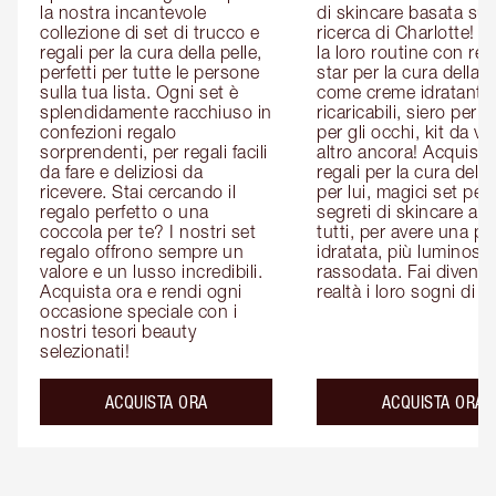
la nostra incantevole 
di skincare basata sull
collezione di set di trucco e 
ricerca di Charlotte! P
regali per la cura della pelle, 
la loro routine con rega
perfetti per tutte le persone 
star per la cura della pe
sulla tua lista. Ogni set è 
come creme idratanti 
splendidamente racchiuso in 
ricaricabili, siero per il 
confezioni regalo 
per gli occhi, kit da via
sorprendenti, per regali facili 
altro ancora! Acquista i
da fare e deliziosi da 
regali per la cura della 
ricevere. Stai cercando il 
per lui, magici set per le
regalo perfetto o una 
segreti di skincare adat
coccola per te? I nostri set 
tutti, per avere una pel
regalo offrono sempre un 
idratata, più luminosa 
valore e un lusso incredibili. 
rassodata. Fai diventar
Acquista ora e rendi ogni 
realtà i loro sogni di b
occasione speciale con i 
nostri tesori beauty 
selezionati!
ACQUISTA ORA
ACQUISTA ORA