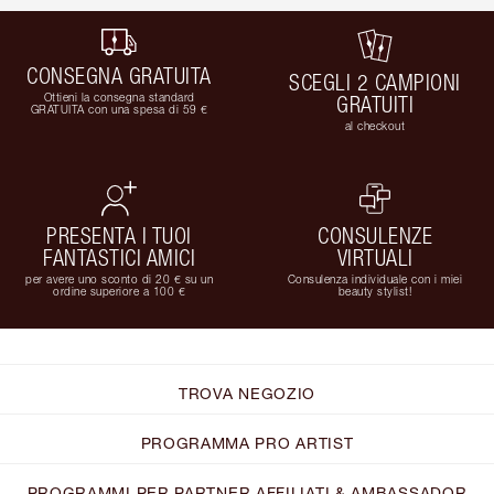
CONSEGNA GRATUITA
SCEGLI 2 CAMPIONI
Ottieni la consegna standard
GRATUITI
GRATUITA con una spesa di 59 €
al checkout
PRESENTA I TUOI
CONSULENZE
FANTASTICI AMICI
VIRTUALI
per avere uno sconto di 20 € su un
Consulenza individuale con i miei
ordine superiore a 100 €
beauty stylist!
TROVA NEGOZIO
PROGRAMMA PRO ARTIST
PROGRAMMI PER PARTNER AFFILIATI & AMBASSADOR