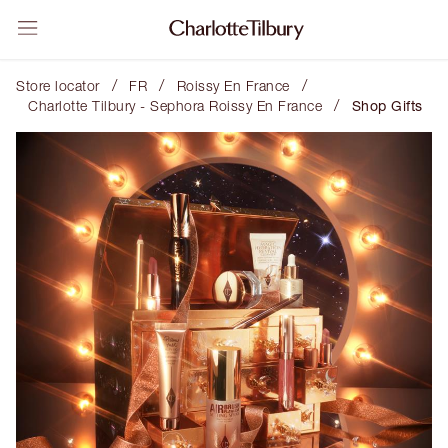
/
/
/
Store locator
FR
Roissy En France
/
Charlotte Tilbury - Sephora Roissy En France
Shop Gifts