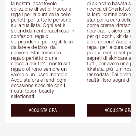
la nostra incantevole 
di skincare basata sull
collezione di set di trucco e 
ricerca di Charlotte! P
regali per la cura della pelle, 
la loro routine con rega
perfetti per tutte le persone 
star per la cura della pe
sulla tua lista. Ogni set è 
come creme idratanti 
splendidamente racchiuso in 
ricaricabili, siero per il 
confezioni regalo 
per gli occhi, kit da via
sorprendenti, per regali facili 
altro ancora! Acquista i
da fare e deliziosi da 
regali per la cura della 
ricevere. Stai cercando il 
per lui, magici set per le
regalo perfetto o una 
segreti di skincare adat
coccola per te? I nostri set 
tutti, per avere una pel
regalo offrono sempre un 
idratata, più luminosa 
valore e un lusso incredibili. 
rassodata. Fai diventar
Acquista ora e rendi ogni 
realtà i loro sogni di b
occasione speciale con i 
nostri tesori beauty 
selezionati!
ACQUISTA ORA
ACQUISTA ORA