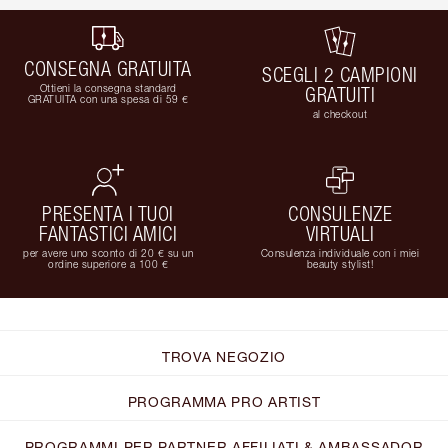
CONSEGNA GRATUITA
SCEGLI 2 CAMPIONI
Ottieni la consegna standard
GRATUITI
GRATUITA con una spesa di 59 €
al checkout
PRESENTA I TUOI
CONSULENZE
FANTASTICI AMICI
VIRTUALI
per avere uno sconto di 20 € su un
Consulenza individuale con i miei
ordine superiore a 100 €
beauty stylist!
TROVA NEGOZIO
PROGRAMMA PRO ARTIST
PROGRAMMI PER PARTNER AFFILIATI & AMBASSADOR