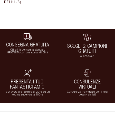
DELHI
(
8
)
CONSEGNA GRATUITA
SCEGLI 2 CAMPIONI
Ottieni la consegna standard
GRATUITI
GRATUITA con una spesa di 59 €
al checkout
PRESENTA I TUOI
CONSULENZE
FANTASTICI AMICI
VIRTUALI
per avere uno sconto di 20 € su un
Consulenza individuale con i miei
ordine superiore a 100 €
beauty stylist!