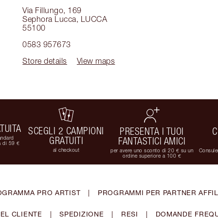
Via Fillungo, 169
Sephora Lucca
,
LUCCA
55100
0583 957673
Store details
View maps
TUITA
SCEGLI 2 CAMPIONI
PRESENTA I TUOI
C
andard
GRATUITI
FANTASTICI AMICI
 di 59 €
al checkout
per avere uno sconto di 20 € su un
Consulen
ordine superiore a 100 €
OGRAMMA PRO ARTIST
|
PROGRAMMI PER PARTNER AFFIL
EL CLIENTE
|
SPEDIZIONE
|
RESI
|
DOMANDE FREQU