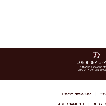
CONSEGNA GRA
Ottieni la consegna st
GRATUITA con una spesa
TROVA NEGOZIO
|
PR
ABBONAMENTI
|
CURA D