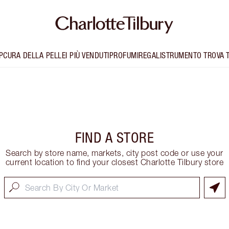
P
CURA DELLA PELLE
I PIÙ VENDUTI
PROFUMI
REGALI
STRUMENTO TROVA 
FIND A STORE
Search by store name, markets, city post code or use your
current location to find your closest Charlotte Tilbury store