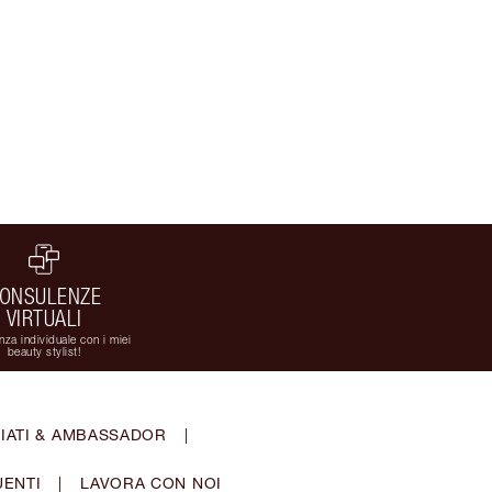
ONSULENZE
VIRTUALI
za individuale con i miei
beauty stylist!
IATI & AMBASSADOR
|
ENTI
|
LAVORA CON NOI