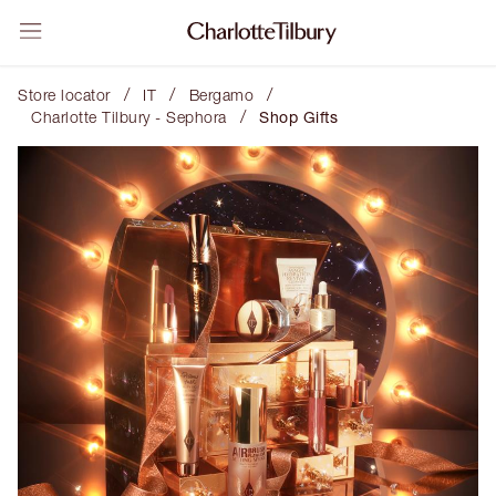
/
/
/
Store locator
IT
Bergamo
/
Charlotte Tilbury - Sephora
Shop Gifts