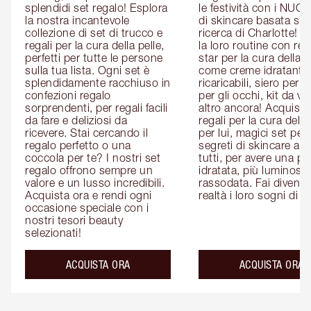
splendidi set regalo! Esplora 
le festività con i NUOVI
la nostra incantevole 
di skincare basata sull
collezione di set di trucco e 
ricerca di Charlotte! P
regali per la cura della pelle, 
la loro routine con rega
perfetti per tutte le persone 
star per la cura della pe
sulla tua lista. Ogni set è 
come creme idratanti 
splendidamente racchiuso in 
ricaricabili, siero per il 
confezioni regalo 
per gli occhi, kit da via
sorprendenti, per regali facili 
altro ancora! Acquista i
da fare e deliziosi da 
regali per la cura della 
ricevere. Stai cercando il 
per lui, magici set per le
regalo perfetto o una 
segreti di skincare adat
coccola per te? I nostri set 
tutti, per avere una pel
regalo offrono sempre un 
idratata, più luminosa 
valore e un lusso incredibili. 
rassodata. Fai diventar
Acquista ora e rendi ogni 
realtà i loro sogni di b
occasione speciale con i 
nostri tesori beauty 
selezionati!
ACQUISTA ORA
ACQUISTA ORA