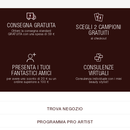
CONSEGNA GRATUITA
SCEGLI 2 CAMPIONI
Ottieni la consegna standard
GRATUITI
GRATUITA con una spesa di 59 €
al checkout
PRESENTA I TUOI
CONSULENZE
FANTASTICI AMICI
VIRTUALI
per avere uno sconto di 20 € su un
Consulenza individuale con i miei
ordine superiore a 100 €
beauty stylist!
TROVA NEGOZIO
PROGRAMMA PRO ARTIST