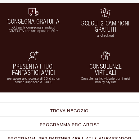
CONSEGNA GRATUITA
SCEGLI 2 CAMPIONI
Ottieni la consegna standard
GRATUITI
GRATUITA con una spesa di 59 €
al checkout
PRESENTA I TUOI
CONSULENZE
FANTASTICI AMICI
VIRTUALI
per avere uno sconto di 20 € su un
Consulenza individuale con i miei
ordine superiore a 100 €
beauty stylist!
TROVA NEGOZIO
PROGRAMMA PRO ARTIST
PROGRAMMI PER PARTNER AFFILIATI & AMBASSADOR