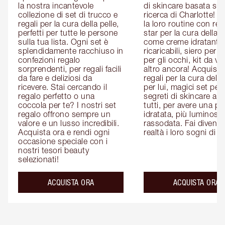
la nostra incantevole 
di skincare basata sull
collezione di set di trucco e 
ricerca di Charlotte! P
regali per la cura della pelle, 
la loro routine con rega
perfetti per tutte le persone 
star per la cura della pe
sulla tua lista. Ogni set è 
come creme idratanti 
splendidamente racchiuso in 
ricaricabili, siero per il 
confezioni regalo 
per gli occhi, kit da via
sorprendenti, per regali facili 
altro ancora! Acquista i
da fare e deliziosi da 
regali per la cura della 
ricevere. Stai cercando il 
per lui, magici set per le
regalo perfetto o una 
segreti di skincare adat
coccola per te? I nostri set 
tutti, per avere una pel
regalo offrono sempre un 
idratata, più luminosa 
valore e un lusso incredibili. 
rassodata. Fai diventar
Acquista ora e rendi ogni 
realtà i loro sogni di b
occasione speciale con i 
nostri tesori beauty 
selezionati!
ACQUISTA ORA
ACQUISTA ORA