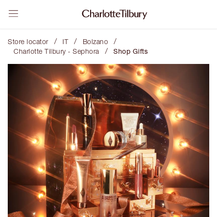
/
/
/
Store locator
IT
Bolzano
/
Charlotte Tilbury - Sephora
Shop Gifts