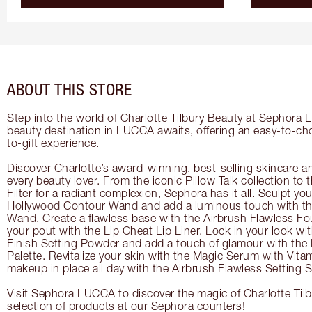
ABOUT THIS STORE
Step into the world of Charlotte Tilbury Beauty at Sephora
beauty destination in LUCCA awaits, offering an easy-to-ch
to-gift experience.
Discover Charlotte’s award-winning, best-selling skincare a
every beauty lover. From the iconic Pillow Talk collection to
Filter for a radiant complexion, Sephora has it all. Sculpt yo
Hollywood Contour Wand and add a luminous touch with the
Wand. Create a flawless base with the Airbrush Flawless Fo
your pout with the Lip Cheat Lip Liner. Lock in your look wi
Finish Setting Powder and add a touch of glamour with th
Palette. Revitalize your skin with the Magic Serum with Vit
makeup in place all day with the Airbrush Flawless Setting S
Visit Sephora LUCCA to discover the magic of Charlotte Tilb
selection of products at our Sephora counters!