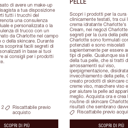
PELLE
sato di avere un make-up 
visagista a tua disposizione 
Scopri i prodotti per la cura d
i tutti i trucchi del 
clinicamente testati, tra cui 
renota una consulenza 
crema idratante Charlotte's 
duale e personalizzata o la 
Cream, nei negozi Charlotte T
ulenza di trucco con un 
segreti per la cura della pelle
mato da Charlotte nel campo 
Charlotte sono formulati con
o della skincare. Durante 
potenziati e sono miscelati 
 scoprirai facili segreti di 
sapientemente per essere adat
onalizzati in base ai tuoi 
tipi di pelle. Qualunque sia i
re ai consigli per i prodotti 
della tua pelle, che si tratti di
te.
arrossamenti sul viso, 
iperpigmentazione, disidrata
invecchiamento della pelle, 
creato prodotti di skincare c
creme viso, maschere viso e 
per aiutare la pelle ad apparir
meglio. Acquista ora e crea l
routine di skincare Charlotte
risultati che sembrano davv
 2
Riscattabile previo
Riscattabile previo acqu
acquisto
about the
ab
SCOPRI DI PIÙ
SCOPRI DI PIÙ