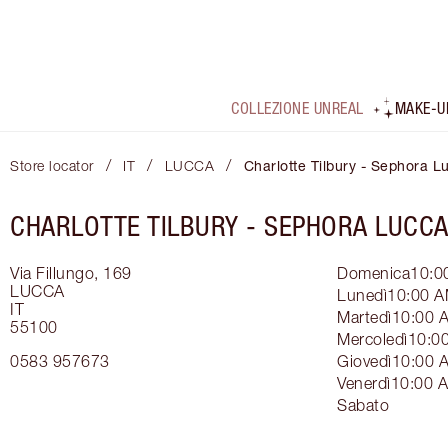
COLLEZIONE UNREAL
MAKE-U
/
/
/
Store locator
IT
LUCCA
Charlotte Tilbury - Sephora L
CHARLOTTE TILBURY -
SEPHORA LUCC
Via Fillungo, 169
Domenica
10:0
LUCCA
Lunedì
10:00 A
IT
Martedì
10:00 
55100
Mercoledì
10:0
0583 957673
Giovedì
10:00 
Venerdì
10:00 
Sabato