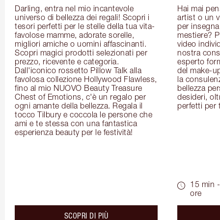
Darling, entra nel mio incantevole 
Hai mai pen
universo di bellezza dei regali! Scopri i 
artist o un 
tesori perfetti per le stelle della tua vita- 
per insegnart
favolose mamme, adorate sorelle, 
mestiere? P
migliori amiche o uomini affascinanti. 
video indivi
Scopri magici prodotti selezionati per 
nostra cons
prezzo, ricevente e categoria. 
esperto for
Dall'iconico rossetto Pillow Talk alla 
del make-up 
favolosa collezione Hollywood Flawless, 
la consulenza
fino al mio NUOVO Beauty Treasure 
bellezza pers
Chest of Emotions, c'è un regalo per 
desideri, olt
ogni amante della bellezza. Regala il 
perfetti per 
tocco Tilbury e coccola le persone che 
ami e te stessa con una fantastica 
esperienza beauty per le festività!
15 min -
ore
about the
SCOPRI DI PIÙ