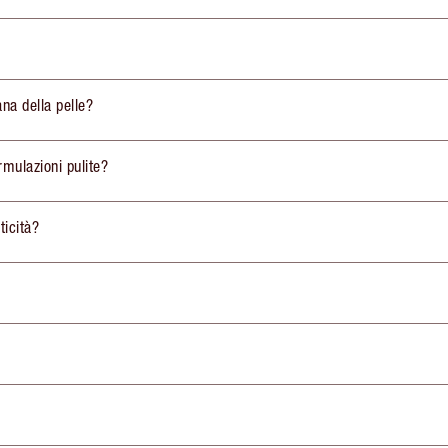
ana della pelle?
rmulazioni pulite?
ticità?