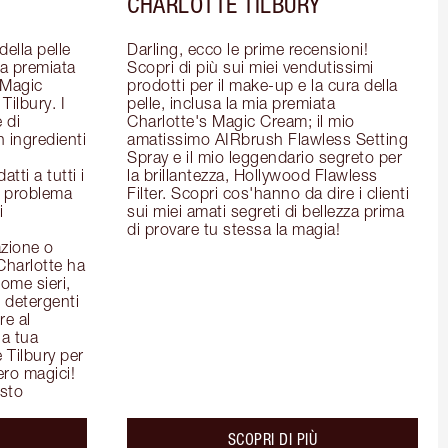
CHARLOTTE TILBURY
ella pelle 
Darling, ecco le prime recensioni! 
la premiata 
Scopri di più sui miei vendutissimi 
Magic 
prodotti per il make-up e la cura della 
ilbury. I 
pelle, inclusa la mia premiata 
 di 
Charlotte's Magic Cream; il mio 
 ingredienti 
amatissimo AIRbrush Flawless Setting 
Spray e il mio leggendario segreto per 
ti a tutti i 
la brillantezza, Hollywood Flawless 
l problema 
Filter. Scopri cos'hanno da dire i clienti 
 
sui miei amati segreti di bellezza prima 
di provare tu stessa la magia!
zione o 
Charlotte ha 
ome sieri, 
detergenti 
e al 
a tua 
 Tilbury per 
ero magici!
isto
out the
about the
SCOPRI DI PIÙ