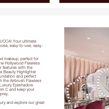
 LUCCA! Your ultimate
oose, easy-to-use, easy-
nd makeup, perfect for
 the Hollywood Flawless
ur features with the
 Beauty Highlighter
undation and perfect
th the Airbrush Flawless
e Luxury Eyeshadow
amin C and keep your
pray.
ury and explore our great