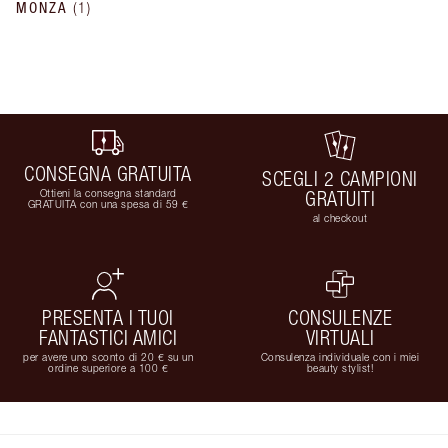
MONZA
(
1
)
CONSEGNA GRATUITA
SCEGLI 2 CAMPIONI
Ottieni la consegna standard
GRATUITI
GRATUITA con una spesa di 59 €
al checkout
PRESENTA I TUOI
CONSULENZE
FANTASTICI AMICI
VIRTUALI
per avere uno sconto di 20 € su un
Consulenza individuale con i miei
ordine superiore a 100 €
beauty stylist!