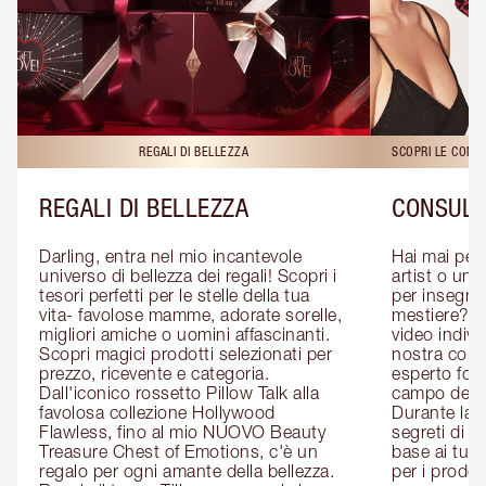
REGALI DI BELLEZZA
SCOPRI LE CONS
REGALI DI BELLEZZA
CONSULE
Darling, entra nel mio incantevole 
Hai mai pen
universo di bellezza dei regali! Scopri i 
artist o un 
tesori perfetti per le stelle della tua 
per insegnart
vita- favolose mamme, adorate sorelle, 
mestiere? P
migliori amiche o uomini affascinanti. 
video indivi
Scopri magici prodotti selezionati per 
nostra cons
prezzo, ricevente e categoria. 
esperto form
Dall'iconico rossetto Pillow Talk alla 
campo del m
favolosa collezione Hollywood 
Durante la c
Flawless, fino al mio NUOVO Beauty 
segreti di be
Treasure Chest of Emotions, c'è un 
base ai tuoi 
regalo per ogni amante della bellezza. 
per i prodott