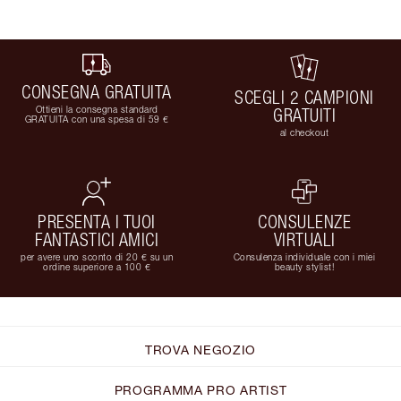
CONSEGNA GRATUITA
SCEGLI 2 CAMPIONI
Ottieni la consegna standard
GRATUITI
GRATUITA con una spesa di 59 €
al checkout
PRESENTA I TUOI
CONSULENZE
FANTASTICI AMICI
VIRTUALI
per avere uno sconto di 20 € su un
Consulenza individuale con i miei
ordine superiore a 100 €
beauty stylist!
TROVA NEGOZIO
PROGRAMMA PRO ARTIST