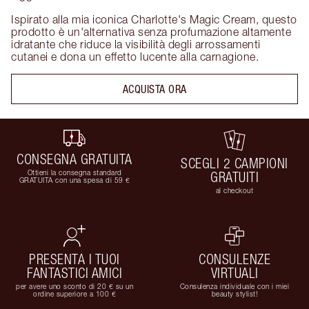
Ispirato alla mia iconica Charlotte's Magic Cream, questo 
prodotto è un'alternativa senza profumazione altamente 
idratante che riduce la visibilità degli arrossamenti 
cutanei e dona un effetto lucente alla carnagione.
ACQUISTA ORA
CONSEGNA GRATUITA
SCEGLI 2 CAMPIONI
Ottieni la consegna standard
GRATUITI
GRATUITA con una spesa di 59 €
al checkout
PRESENTA I TUOI
CONSULENZE
FANTASTICI AMICI
VIRTUALI
per avere uno sconto di 20 € su un
Consulenza individuale con i miei
ordine superiore a 100 €
beauty stylist!