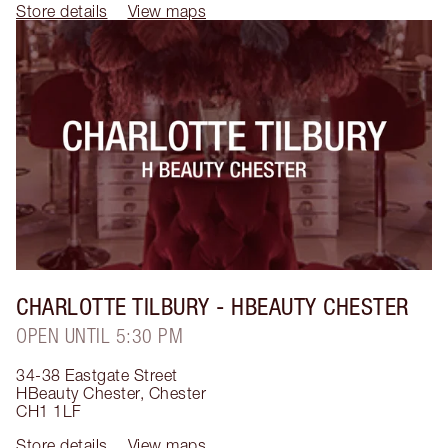
Store details
View maps
CHARLOTTE TILBURY
- HBEAUTY CHESTER
OPEN UNTIL 5:30 PM
34-38 Eastgate Street
HBeauty Chester
,
Chester
CH1 1LF
Store details
View maps