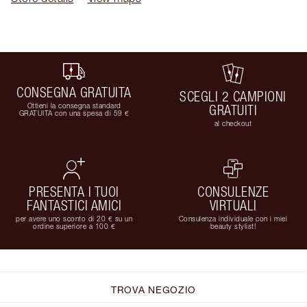
CONSEGNA GRATUITA
SCEGLI 2 CAMPIONI
Ottieni la consegna standard
GRATUITI
GRATUITA con una spesa di 59 €
al checkout
PRESENTA I TUOI
CONSULENZE
FANTASTICI AMICI
VIRTUALI
per avere uno sconto di 20 € su un
Consulenza individuale con i miei
ordine superiore a 100 €
beauty stylist!
TROVA NEGOZIO