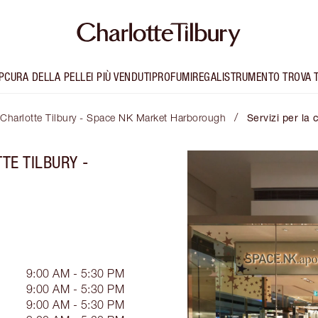
P
CURA DELLA PELLE
I PIÙ VENDUTI
PROFUMI
REGALI
STRUMENTO TROVA 
/
Charlotte Tilbury - Space NK Market Harborough
Servizi per la 
TE TILBURY -
9:00 AM - 5:30 PM
9:00 AM - 5:30 PM
9:00 AM - 5:30 PM