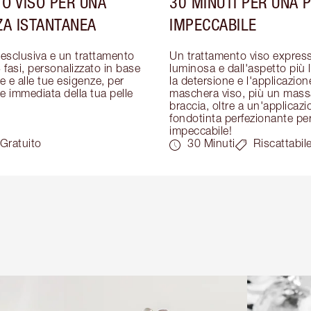
O VISO PER UNA
30 MINUTI PER UNA 
ZA ISTANTANEA
IMPECCABILE
sclusiva e un trattamento 
Un trattamento viso express 
 fasi, personalizzato in base 
luminosa e dall'aspetto più l
le e alle tue esigenze, per 
la detersione e l'applicazion
e immediata della tua pelle
maschera viso, più un mass
braccia, oltre a un'applicazi
fondotinta perfezionante per 
impeccabile!
Gratuito
30 Minuti
Riscattabil