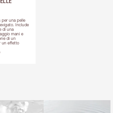
PELLE
per una pelle 
evigato. Include 
e di una 
aggio mani e 
one di un 
un effetto 
e