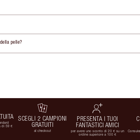
della pelle?
TUITA
SCEGLI 2 CAMPIONI
PRESENTA I TUOI
C
andard
GRATUITI
FANTASTICI AMICI
 di 59 €
al checkout
per avere uno sconto di 20 € su un
Consulen
ordine superiore a 100 €