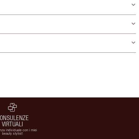
ONSULENZE
VIRTUALI
za individuale con i miei
beauty stylist!