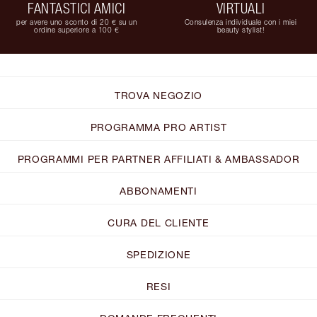
FANTASTICI AMICI
VIRTUALI
per avere uno sconto di 20 € su un
Consulenza individuale con i miei
ordine superiore a 100 €
beauty stylist!
TROVA NEGOZIO
PROGRAMMA PRO ARTIST
PROGRAMMI PER PARTNER AFFILIATI & AMBASSADOR
ABBONAMENTI
CURA DEL CLIENTE
SPEDIZIONE
RESI