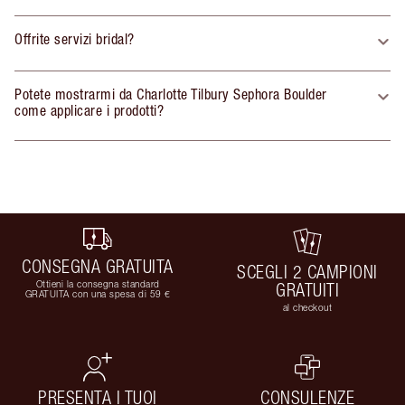
Offrite servizi bridal?
Potete mostrarmi da Charlotte Tilbury Sephora Boulder
come applicare i prodotti?
CONSEGNA GRATUITA
SCEGLI 2 CAMPIONI
Ottieni la consegna standard
GRATUITI
GRATUITA con una spesa di 59 €
al checkout
PRESENTA I TUOI
CONSULENZE