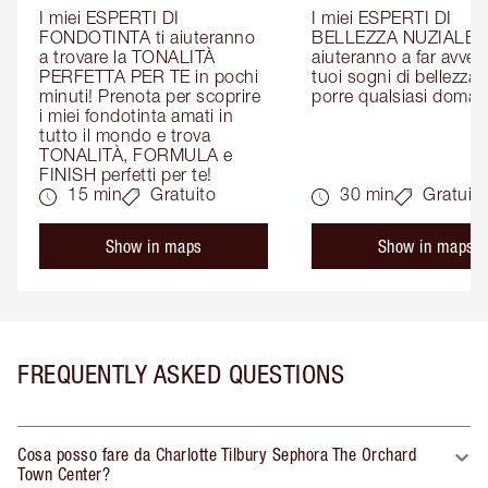
I miei ESPERTI DI 
I miei ESPERTI DI 
FONDOTINTA ti aiuteranno 
BELLEZZA NUZIALE ti
a trovare la TONALITÀ 
aiuteranno a far avverar
PERFETTA PER TE in pochi 
tuoi sogni di bellezza: 
minuti! Prenota per scoprire 
porre qualsiasi doman
i miei fondotinta amati in 
tutto il mondo e trova 
TONALITÀ, FORMULA e 
FINISH perfetti per te!
15 min
Gratuito
30 min
Gratuito
Show in maps
Show in maps
FREQUENTLY ASKED QUESTIONS
Cosa posso fare da Charlotte Tilbury Sephora The Orchard
Town Center?