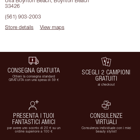
Ulta Boynton Beach
,
Boynton Beach
33426
(561) 903-2003
Store details
View maps
CONSEGNA GRATUITA
SCEGLI 2 CAMPIONI
Ottieni la consegna standard
GRATUITI
GRATUITA con una spesa di 59 €
al checkout
PRESENTA I TUOI
CONSULENZE
FANTASTICI AMICI
VIRTUALI
per avere uno sconto di 20 € su un
Consulenza individuale con i miei
ordine superiore a 100 €
beauty stylist!