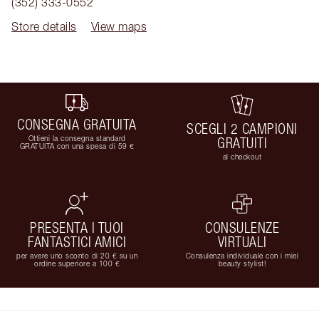
(352) 333-0552
Store details
View maps
CONSEGNA GRATUITA
SCEGLI 2 CAMPIONI
Ottieni la consegna standard
GRATUITI
GRATUITA con una spesa di 59 €
al checkout
PRESENTA I TUOI
CONSULENZE
FANTASTICI AMICI
VIRTUALI
per avere uno sconto di 20 € su un
Consulenza individuale con i miei
ordine superiore a 100 €
beauty stylist!