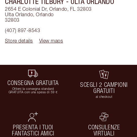
CHARLOTTE TILBURY
- ULTA ORLANDO
2654 E Colonial Dr, Orlando, FL 32803
Ulta Orlando
,
Orlando
32803
(407) 897-8543
Store details
View maps
CONSEGNA GRATUITA
SCEGLI 2 CAMPIONI
Ottieni la consegna standard
GRATUITI
GRATUITA con una spesa di 59 €
al checkout
PRESENTA I TUOI
CONSULENZE
FANTASTICI AMICI
VIRTUALI