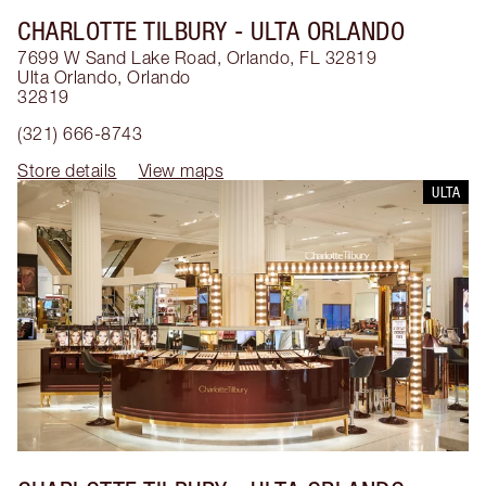
CHARLOTTE TILBURY
- ULTA ORLANDO
7699 W Sand Lake Road, Orlando, FL 32819
Ulta Orlando
,
Orlando
32819
(321) 666-8743
Store details
View maps
ULTA