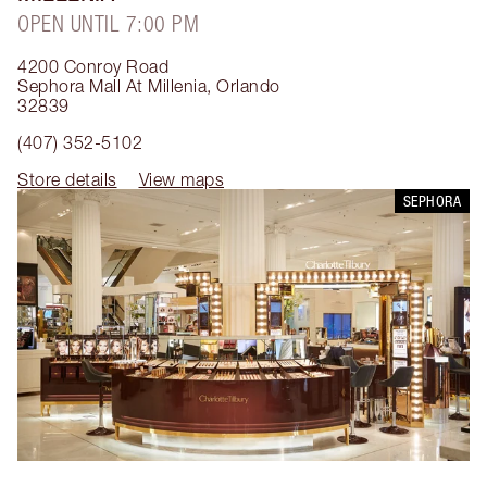
OPEN UNTIL 7:00 PM
4200 Conroy Road
Sephora Mall At Millenia
,
Orlando
32839
(407) 352-5102
Store details
View maps
SEPHORA