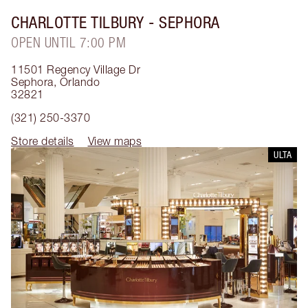
CHARLOTTE TILBURY
- SEPHORA
OPEN UNTIL 7:00 PM
11501 Regency Village Dr
Sephora
,
Orlando
32821
(321) 250-3370
Store details
View maps
ULTA