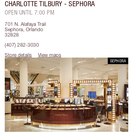
CHARLOTTE TILBURY
- SEPHORA
OPEN UNTIL 7:00 PM
701 N. Alafaya Trail
Sephora
,
Orlando
32828
(407) 282-3030
Store details
View maps
SEPHORA