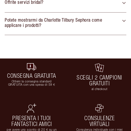
Offrite servizi bridal?
Potete mostrarmi da Charlotte Tilbury Sephora come
applicare i prodotti?
CONSEGNA GRATUITA
SCEGLI 2 CAMPIONI
Ottieni la consegna standard
GRATUITI
GRATUITA con una spesa di 59 €
al checkout
PRESENTA I TUOI
CONSULENZE
FANTASTICI AMICI
VIRTUALI
per avere uno sconto di 20 € su un
Consulenza individuale con i miei