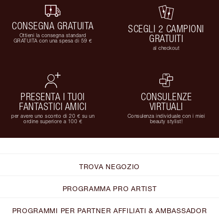
CONSEGNA GRATUITA
SCEGLI 2 CAMPIONI
Ottieni la consegna standard
GRATUITI
GRATUITA con una spesa di 59 €
al checkout
PRESENTA I TUOI
CONSULENZE
FANTASTICI AMICI
VIRTUALI
per avere uno sconto di 20 € su un
Consulenza individuale con i miei
ordine superiore a 100 €
beauty stylist!
TROVA NEGOZIO
PROGRAMMA PRO ARTIST
PROGRAMMI PER PARTNER AFFILIATI & AMBASSADOR