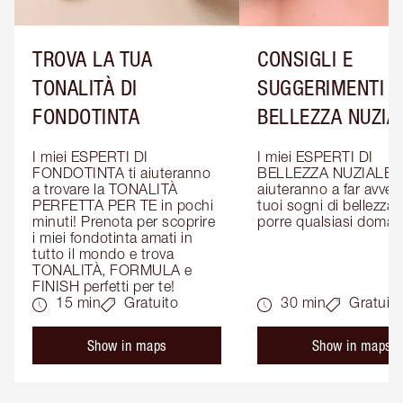
TROVA LA TUA
CONSIGLI E
TONALITÀ DI
SUGGERIMENTI D
FONDOTINTA
BELLEZZA NUZIA
I miei ESPERTI DI 
I miei ESPERTI DI 
FONDOTINTA ti aiuteranno 
BELLEZZA NUZIALE ti
a trovare la TONALITÀ 
aiuteranno a far avverar
PERFETTA PER TE in pochi 
tuoi sogni di bellezza: 
minuti! Prenota per scoprire 
porre qualsiasi doman
i miei fondotinta amati in 
tutto il mondo e trova 
TONALITÀ, FORMULA e 
FINISH perfetti per te!
15 min
Gratuito
30 min
Gratuito
Show in maps
Show in maps