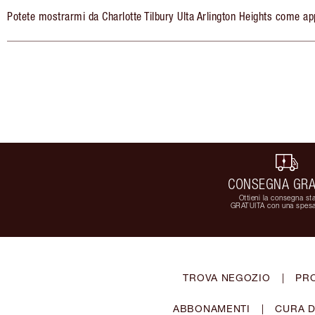
Potete mostrarmi da Charlotte Tilbury Ulta Arlington Heights come app
CONSEGNA GRA
Ottieni la consegna st
GRATUITA con una spesa
TROVA NEGOZIO
|
PR
ABBONAMENTI
|
CURA D