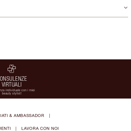
ONSULENZE
VIRTUALI
za individuale con i miei
beauty stylist!
IATI & AMBASSADOR
|
ENTI
|
LAVORA CON NOI