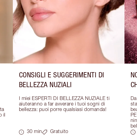
CONSIGLI E SUGGERIMENTI DI
NO
BELLEZZA NUZIALI
C
I miei ESPERTI DI BELLEZZA NUZIALE ti 
Dar
aiuteranno a far avverare i tuoi sogni di 
sta
a 
bellezza: puoi porre qualsiasi domanda!
bea
il 
PE
nin
bel
30 min
Gratuito