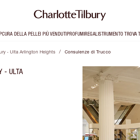
P
CURA DELLA PELLE
I PIÙ VENDUTI
PROFUMI
REGALI
STRUMENTO TROVA 
/
ury - Ulta Arlington Heights
Consulenze di Trucco
 - ULTA