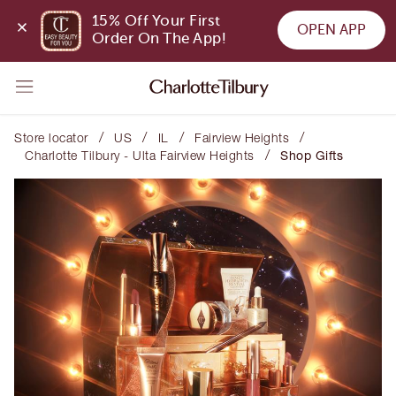
15% Off Your First 
OPEN APP
Order On The App!
/
/
/
/
Store locator
US
IL
Fairview Heights
/
Charlotte Tilbury - Ulta Fairview Heights
Shop Gifts