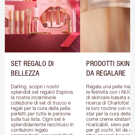
SET REGALO DI
PRODOTTI SKINC
BELLEZZA
DA REGALARE
Darling, scopri i nostri 
Regala una pelle magic
splendidi set regalo! Esplora 
le festività con i NUOVI
la nostra incantevole 
di skincare basata sull
collezione di set di trucco e 
ricerca di Charlotte! P
regali per la cura della pelle, 
la loro routine con rega
perfetti per tutte le persone 
star per la cura della pe
sulla tua lista. Ogni set è 
come creme idratanti 
splendidamente racchiuso in 
ricaricabili, siero per il 
confezioni regalo 
per gli occhi, kit da via