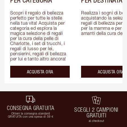
Scopri il regalo di bellezza 
Realizza i sogni di bell
perfetto per tutte le stelle 
acquistando la selezion
nella tua vita! Acquista per 
regali di bellezza per lui
categoria ed esplora la 
per la mamma e per gli
magica selezione di regali 
amanti della cura della
per la cura della pelle di 
Charlotte, i set di trucchi, i 
regali di lusso per lei, 
pensierini, regali di bellezza 
per lui e tanto altro ancora!
ACQUISTA ORA
ACQUISTA ORA
CONSEGNA GRATUITA
SCEGLI 2 CAMPIONI
Ottieni la consegna standard
GRATUITI
GRATUITA con una spesa di 59 €
al checkout