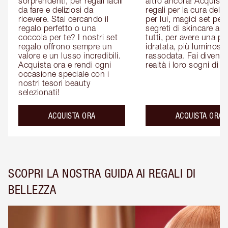
sorprendenti, per regali facili 
altro ancora! Acquista i
da fare e deliziosi da 
regali per la cura della 
ricevere. Stai cercando il 
per lui, magici set per le
regalo perfetto o una 
segreti di skincare adat
coccola per te? I nostri set 
tutti, per avere una pel
regalo offrono sempre un 
idratata, più luminosa 
valore e un lusso incredibili. 
rassodata. Fai diventar
Acquista ora e rendi ogni 
realtà i loro sogni di b
occasione speciale con i 
nostri tesori beauty 
selezionati!
ACQUISTA ORA
ACQUISTA ORA
SCOPRI LA NOSTRA GUIDA AI REGALI DI
BELLEZZA