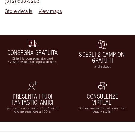
(312) 638-3286
Store details
View maps
CONSEGNA GRATUITA
SCEGLI 2 CAMPIONI
Ottieni la consegna standard
GRATUITI
GRATUITA con una spesa di 59 €
al checkout
PRESENTA I TUOI
CONSULENZE
FANTASTICI AMICI
VIRTUALI
per avere uno sconto di 20 € su un
Consulenza individuale con i miei
ordine superiore a 100 €
beauty stylist!