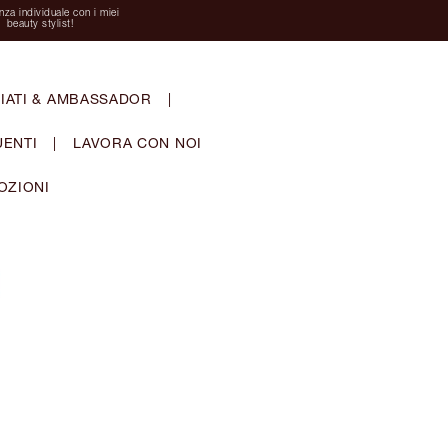
za individuale con i miei
beauty stylist!
IATI & AMBASSADOR
|
ENTI
|
LAVORA CON NOI
OZIONI