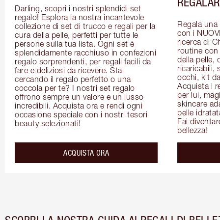
REGALAR
Darling, scopri i nostri splendidi set 
regalo! Esplora la nostra incantevole 
Regala una p
collezione di set di trucco e regali per la 
con i NUOVI 
cura della pelle, perfetti per tutte le 
ricerca di Ch
persone sulla tua lista. Ogni set è 
routine con 
splendidamente racchiuso in confezioni 
della pelle,
regalo sorprendenti, per regali facili da 
ricaricabili, 
fare e deliziosi da ricevere. Stai 
occhi, kit da
cercando il regalo perfetto o una 
Acquista i re
coccola per te? I nostri set regalo 
per lui, magi
offrono sempre un valore e un lusso 
skincare adat
incredibili. Acquista ora e rendi ogni 
pelle idrata
occasione speciale con i nostri tesori 
Fai diventare
beauty selezionati!
bellezza!
ACQUISTA ORA