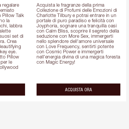
 regalare 
Acquista le fragranze della prima 
remiato 
Collezione di Profumi delle Emozioni di 
Pillow Talk 
Charlotte Tilbury e potrai entrare in un 
o la 
portale di puro paradiso e felicità con 
chi, labbra 
Joyphoria, sognare una tranquilla oasi 
lette 
con Calm Bliss, scoprire il segreto della 
uosi set di 
seduzione con More Sex, immergerti 
a. Crea 
nello splendore dell'amore universale 
eautifying 
con Love Frequency, sentirti potente 
ey eye. 
con Cosmic Power e immergerti 
to Pillow 
nell'energia divina di una magica foresta 
per le 
con Magic Energy!
ollywood 
ACQUISTA ORA