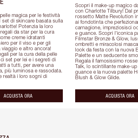
E
Scopri il make-up magico da
con Charlotte Tilbury! Dal p
elle magica per le festività 
rossetto Matte Revolution in 
set di skincare basata sulla 
ai fondotinta che perfezionan
arlotte! Potenzia la loro 
carnagione, impreziosisci oc
regali da star per la cura 
e guance. Scopri l'iconica pa
 come creme idratanti 
Filmstar Bronze & Glow, luss
siero per il viso e per gli 
ombretti e miracolosi mascar
 viaggio e altro ancora! 
look da festa con la nuova B
gali per la cura della pelle 
Palette e un seducente smok
ci set per lei e i segreti di 
Regala il famosissimo rosset
ti a tutti, per avere una 
Talk, lo scintillante make-up 
ta, più luminosa e rassodata. 
guance e la nuova palette H
 realtà i loro sogni di 
Blush & Glow Glide.
ACQUISTA ORA
ACQUISTA ORA