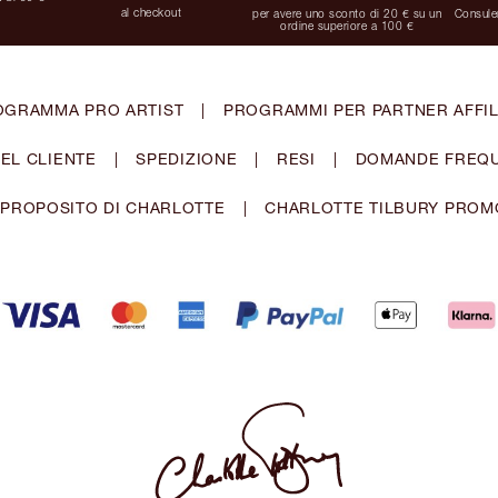
al checkout
per avere uno sconto di 20 € su un
Consulen
ordine superiore a 100 €
OGRAMMA PRO ARTIST
|
PROGRAMMI PER PARTNER AFFIL
EL CLIENTE
|
SPEDIZIONE
|
RESI
|
DOMANDE FREQU
 PROPOSITO DI CHARLOTTE
|
CHARLOTTE TILBURY PROM