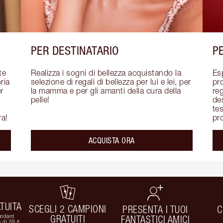
PER DESTINATARIO
P
e 
Realizza i sogni di bellezza acquistando la 
Es
ia 
selezione di regali di bellezza per lui e lei, per 
pro
 
la mamma e per gli amanti della cura della 
reg
pelle!
des
tes
ra!
pro
ACQUISTA ORA
TUITA
SCEGLI 2 CAMPIONI
PRESENTA I TUOI
C
andard
GRATUITI
FANTASTICI AMICI
 di 59 €