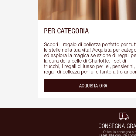
PER CATEGORIA
Scopri il regalo di bellezza perfetto per tutt
le stelle nella tua vita! Acquista per categor
ed esplora la magica selezione di regali per
la cura della pelle di Charlotte, i set di 
trucchi, i regali di lusso per lei, pensierini, 
regali di bellezza per lui e tanto altro anco
ACQUISTA ORA
CONSEGNA GRA
Ottieni la consegna st
GRATUITA con una spesa