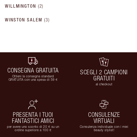
WILLMINGTON
(
2
)
WINSTON SALEM
(
3
)
CONSEGNA GRATUITA
SCEGLI 2 CAMPIONI
Ottieni la consegna standard
GRATUITI
GRATUITA con una spesa di 59 €
al checkout
PRESENTA I TUOI
CONSULENZE
FANTASTICI AMICI
VIRTUALI
per avere uno sconto di 20 € su un
Consulenza individuale con i miei
ordine superiore a 100 €
beauty stylist!