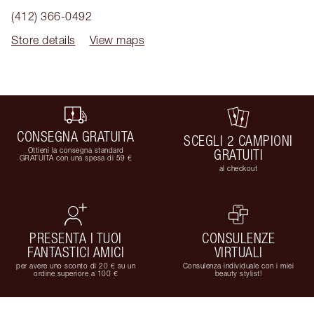
(412) 366-0492
Store details
View maps
CONSEGNA GRATUITA
SCEGLI 2 CAMPIONI
Ottieni la consegna standard
GRATUITI
GRATUITA con una spesa di 59 €
al checkout
PRESENTA I TUOI
CONSULENZE
FANTASTICI AMICI
VIRTUALI
per avere uno sconto di 20 € su un
Consulenza individuale con i miei
ordine superiore a 100 €
beauty stylist!