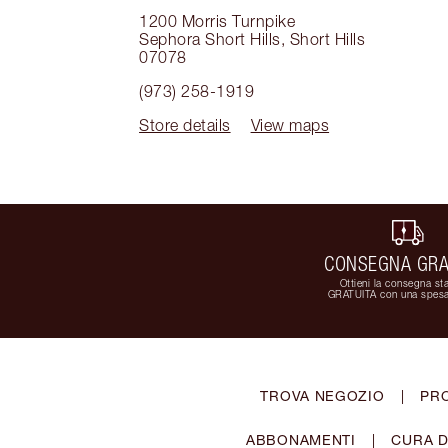
1200 Morris Turnpike
Sephora Short Hills
,
Short Hills
07078
(973) 258-1919
Store details
View maps
CONSEGNA GRA
Ottieni la consegna st
GRATUITA con una spesa
TROVA NEGOZIO
|
PR
ABBONAMENTI
|
CURA D