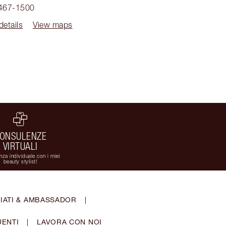
 467-1500
details
View maps
ONSULENZE
VIRTUALI
za individuale con i miei
beauty stylist!
IATI & AMBASSADOR
|
ENTI
|
LAVORA CON NOI