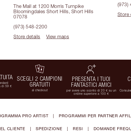
(973)
The Mall at 1200 Morris Turnpike
Bloomingdales Short Hills
,
Short Hills
Store 
07078
(973) 548-2200
Store details
View maps
TUITA
SCEGLI 2 CAMPIONI
PRESENTA I TUOI
C
andard
GRATUITI
FANTASTICI AMICI
 di 59 €
al checkout
per avere uno sconto di 20 € su un
Consulen
ordine superiore a 100 €
OGRAMMA PRO ARTIST
|
PROGRAMMI PER PARTNER AFFIL
EL CLIENTE
|
SPEDIZIONE
|
RESI
|
DOMANDE FREQU