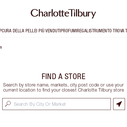
P
CURA DELLA PELLE
I PIÙ VENDUTI
PROFUMI
REGALI
STRUMENTO TROVA 
ls
FIND A STORE
Search by store name, markets, city post code or use your
current location to find your closest Charlotte Tilbury store