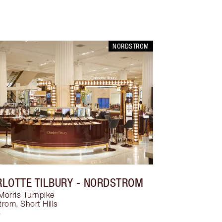
NORDSTROM
LOTTE TILBURY
- NORDSTROM
Morris Turnpike
trom
,
Short Hills
8