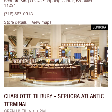
Sephora Kings Plaza Shopping Center
,
Brooklyn
11234
(718) 587-0918
Store details
View maps
SEPHORA
CHARLOTTE TILBURY
- SEPHORA ATLANTIC
TERMINAL
OPEN UNTIL 8:00 PM