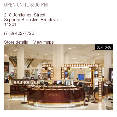
OPEN UNTIL 8:00 PM
210 Joralemon Street
Sephora Brooklyn
,
Brooklyn
11201
(718) 422-7722
Store details
View maps
SEPHORA