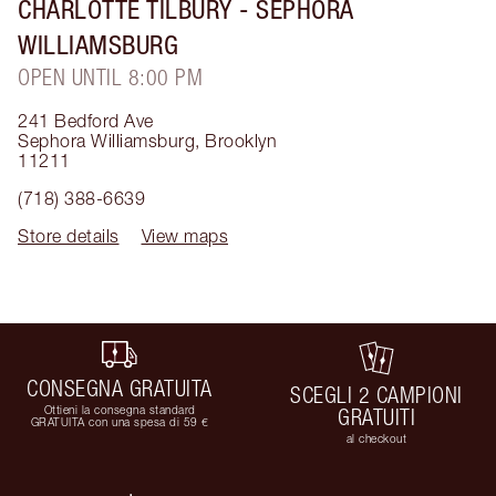
CHARLOTTE TILBURY
- SEPHORA
WILLIAMSBURG
OPEN UNTIL 8:00 PM
241 Bedford Ave
Sephora Williamsburg
,
Brooklyn
11211
(718) 388-6639
Store details
View maps
CONSEGNA GRATUITA
SCEGLI 2 CAMPIONI
Ottieni la consegna standard
GRATUITI
GRATUITA con una spesa di 59 €
al checkout