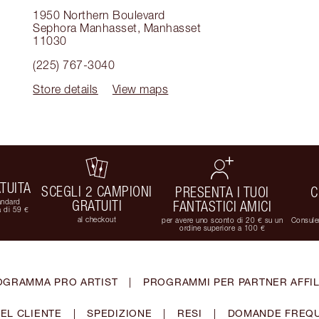
1950 Northern Boulevard
Sephora Manhasset
,
Manhasset
11030
(225) 767-3040
Store details
View maps
TUITA
SCEGLI 2 CAMPIONI
PRESENTA I TUOI
C
andard
GRATUITI
FANTASTICI AMICI
 di 59 €
al checkout
per avere uno sconto di 20 € su un
Consulen
ordine superiore a 100 €
OGRAMMA PRO ARTIST
|
PROGRAMMI PER PARTNER AFFIL
EL CLIENTE
|
SPEDIZIONE
|
RESI
|
DOMANDE FREQU