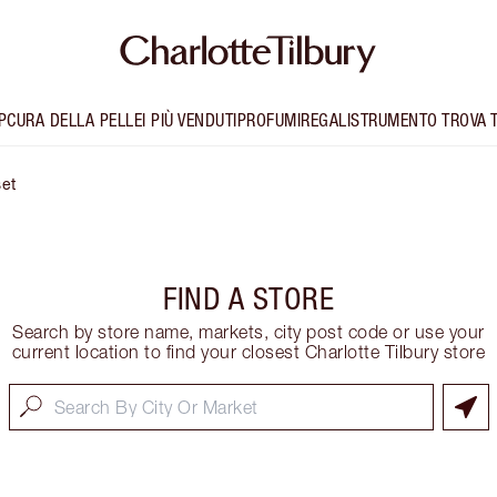
P
CURA DELLA PELLE
I PIÙ VENDUTI
PROFUMI
REGALI
STRUMENTO TROVA 
et
FIND A STORE
Search by store name, markets, city post code or use your
current location to find your closest Charlotte Tilbury store