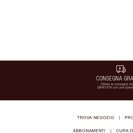
CONSEGNA GRA
Ottieni la consegna st
GRATUITA con una spesa
TROVA NEGOZIO
|
PR
ABBONAMENTI
|
CURA D