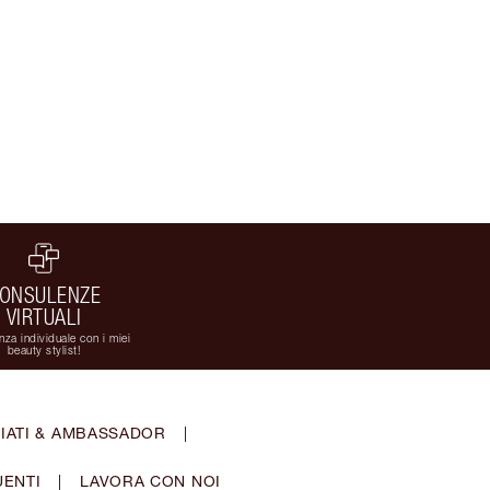
ONSULENZE
VIRTUALI
za individuale con i miei
beauty stylist!
IATI & AMBASSADOR
|
ENTI
|
LAVORA CON NOI