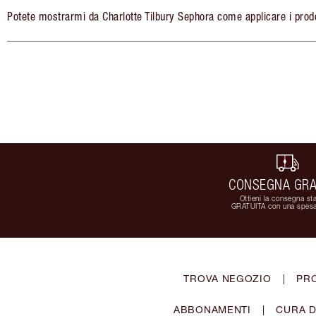
Potete mostrarmi da Charlotte Tilbury Sephora come applicare i prodo
CONSEGNA GRA
Ottieni la consegna st
GRATUITA con una spesa
TROVA NEGOZIO
|
PR
ABBONAMENTI
|
CURA D