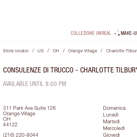
COLLEZIONE UNREAL
MAKE-U
/
/
/
/
Store locator
US
OH
Orange Village
Charlotte Tilbu
CONSULENZE DI TRUCCO - CHARLOTTE TILBUR
AVAILABLE UNTIL 8:00 PM
311 Park Ave
Suite 126
Domenica
Orange Village
Lunedì
OH
Martedì
44122
Mercoledì
(216) 220-8044
Giovedì