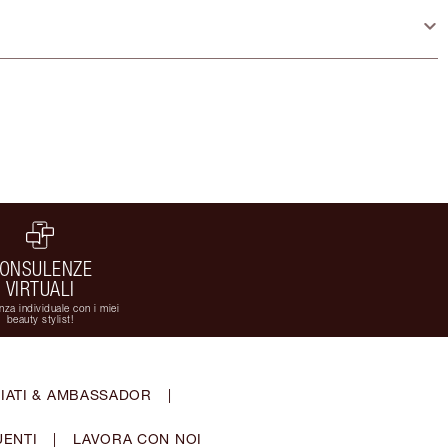
ONSULENZE
VIRTUALI
za individuale con i miei
beauty stylist!
IATI & AMBASSADOR
|
ENTI
|
LAVORA CON NOI