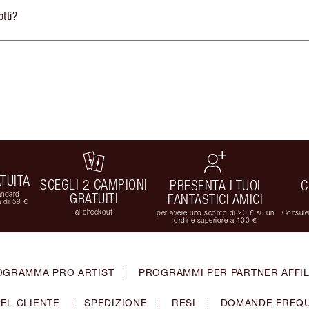
tti?
TUITA
SCEGLI 2 CAMPIONI
PRESENTA I TUOI
C
andard
GRATUITI
FANTASTICI AMICI
 di 59 €
al checkout
per avere uno sconto di 20 € su un
Consulen
ordine superiore a 100 €
OGRAMMA PRO ARTIST
|
PROGRAMMI PER PARTNER AFFIL
EL CLIENTE
|
SPEDIZIONE
|
RESI
|
DOMANDE FREQU