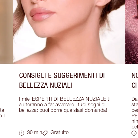
CONSIGLI E SUGGERIMENTI DI
NO
BELLEZZA NUZIALI
C
I miei ESPERTI DI BELLEZZA NUZIALE ti 
Dar
aiuteranno a far avverare i tuoi sogni di 
sta
a 
bellezza: puoi porre qualsiasi domanda!
bea
il 
PE
nin
bel
30 min
Gratuito