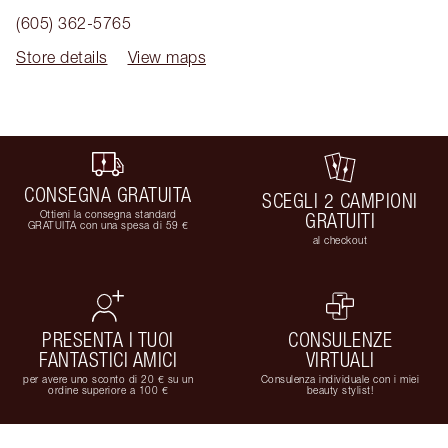
(605) 362-5765
Store details
View maps
CONSEGNA GRATUITA
SCEGLI 2 CAMPIONI
Ottieni la consegna standard
GRATUITI
GRATUITA con una spesa di 59 €
al checkout
PRESENTA I TUOI
CONSULENZE
FANTASTICI AMICI
VIRTUALI
per avere uno sconto di 20 € su un
Consulenza individuale con i miei
ordine superiore a 100 €
beauty stylist!