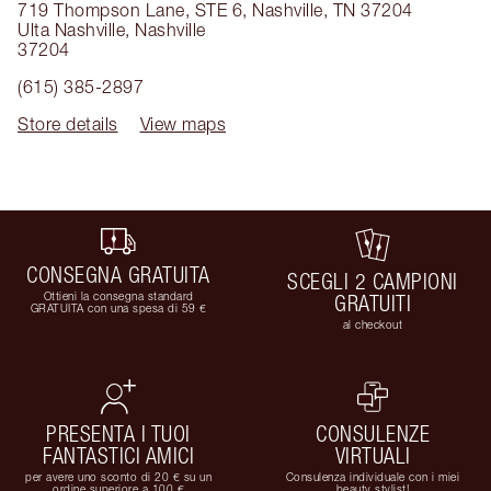
719 Thompson Lane, STE 6, Nashville, TN 37204
Ulta Nashville
,
Nashville
37204
(615) 385-2897
Store details
View maps
CONSEGNA GRATUITA
SCEGLI 2 CAMPIONI
Ottieni la consegna standard
GRATUITI
GRATUITA con una spesa di 59 €
al checkout
PRESENTA I TUOI
CONSULENZE
FANTASTICI AMICI
VIRTUALI
per avere uno sconto di 20 € su un
Consulenza individuale con i miei
ordine superiore a 100 €
beauty stylist!