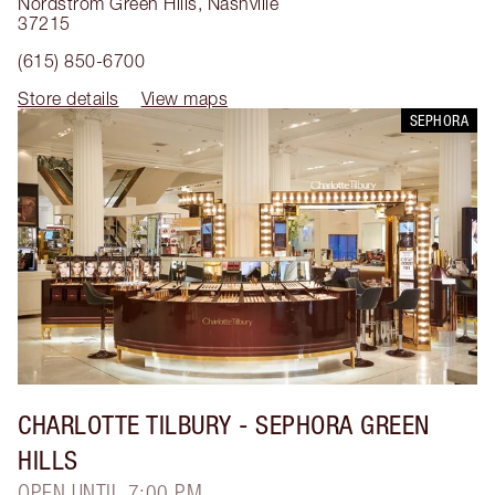
Nordstrom Green Hills
,
Nashville
37215
(615) 850-6700
Store details
View maps
SEPHORA
CHARLOTTE TILBURY
- SEPHORA GREEN
HILLS
OPEN UNTIL 7:00 PM