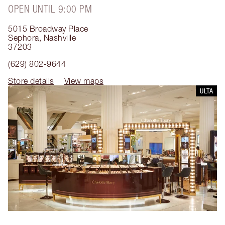
OPEN UNTIL 9:00 PM
5015 Broadway Place
Sephora
,
Nashville
37203
(629) 802-9644
Store details
View maps
ULTA