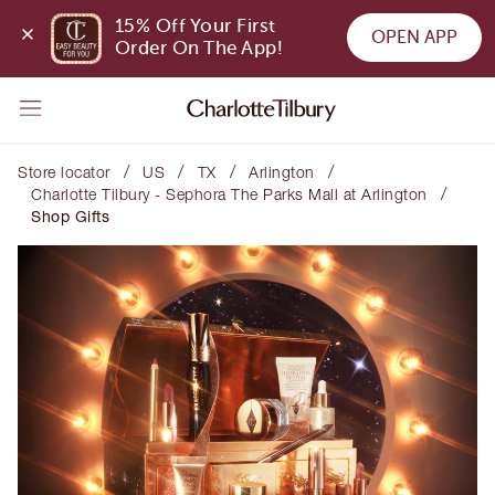
15% Off Your First 
OPEN APP
Order On The App!
/
/
/
/
Store locator
US
TX
Arlington
/
Charlotte Tilbury - Sephora The Parks Mall at Arlington
Shop Gifts