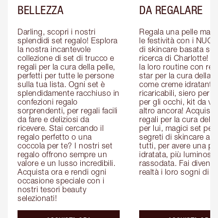
BELLEZZA
DA REGALARE
Darling, scopri i nostri 
Regala una pelle magic
splendidi set regalo! Esplora 
le festività con i NUOVI
la nostra incantevole 
di skincare basata sull
collezione di set di trucco e 
ricerca di Charlotte! P
regali per la cura della pelle, 
la loro routine con rega
perfetti per tutte le persone 
star per la cura della pe
sulla tua lista. Ogni set è 
come creme idratanti 
splendidamente racchiuso in 
ricaricabili, siero per il 
confezioni regalo 
per gli occhi, kit da via
sorprendenti, per regali facili 
altro ancora! Acquista i
da fare e deliziosi da 
regali per la cura della 
ricevere. Stai cercando il 
per lui, magici set per le
regalo perfetto o una 
segreti di skincare adat
coccola per te? I nostri set 
tutti, per avere una pel
regalo offrono sempre un 
idratata, più luminosa 
valore e un lusso incredibili. 
rassodata. Fai diventar
Acquista ora e rendi ogni 
realtà i loro sogni di b
occasione speciale con i 
nostri tesori beauty 
selezionati!