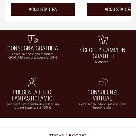
ACQUISTA ORA
ACQUISTA ORA
CONSEGNA GRATUITA
SCEGLI 2 CAMPIONI
Ottieni la consegna standard
GRATUITI
GRATUITA con una spesa di 59 €
al checkout
PRESENTA I TUOI
CONSULENZE
FANTASTICI AMICI
VIRTUALI
per avere uno sconto di 20 € su un
Consulenza individuale con i miei
ordine superiore a 100 €
beauty stylist!
TROVA NEGOZIO