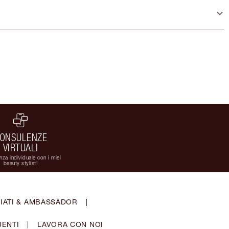
ONSULENZE
VIRTUALI
za individuale con i miei
beauty stylist!
IATI & AMBASSADOR
|
ENTI
|
LAVORA CON NOI