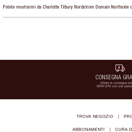
Potete mostrarmi da Charlotte Tilbury Nordstrom Domain Northside c
CONSEGNA GRA
Ottieni la consegna st
GRATUITA con una spesa
TROVA NEGOZIO
|
PR
ABBONAMENTI
|
CURA D