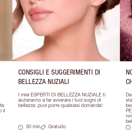
CONSIGLI E SUGGERIMENTI DI
NO
BELLEZZA NUZIALI
C
I miei ESPERTI DI BELLEZZA NUZIALE ti 
Dar
aiuteranno a far avverare i tuoi sogni di 
sta
a 
bellezza: puoi porre qualsiasi domanda!
bea
il 
PE
nin
bel
30 min
Gratuito