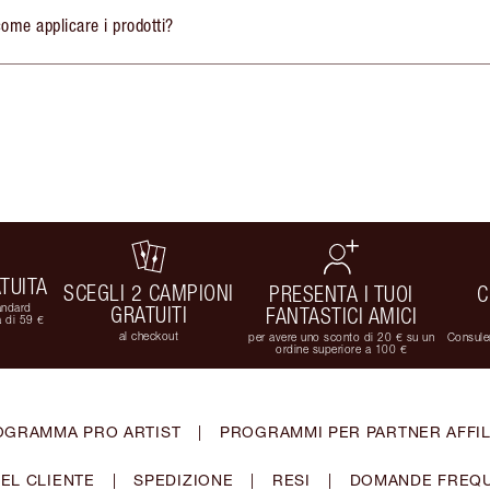
ome applicare i prodotti?
TUITA
SCEGLI 2 CAMPIONI
PRESENTA I TUOI
C
andard
GRATUITI
FANTASTICI AMICI
 di 59 €
al checkout
per avere uno sconto di 20 € su un
Consulen
ordine superiore a 100 €
OGRAMMA PRO ARTIST
|
PROGRAMMI PER PARTNER AFFIL
EL CLIENTE
|
SPEDIZIONE
|
RESI
|
DOMANDE FREQU