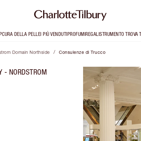
P
CURA DELLA PELLE
I PIÙ VENDUTI
PROFUMI
REGALI
STRUMENTO TROVA 
/
dstrom Domain Northside
Consulenze di Trucco
RY - NORDSTROM