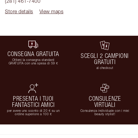
(281) 461-7400
Store details
View maps
CONSEGNA GRATUITA
SCEGLI 2 CAMPIONI
Ottieni la consegna standard
GRATUITI
GRATUITA con una spesa di 59 €
al checkout
PRESENTA I TUOI
CONSULENZE
FANTASTICI AMICI
VIRTUALI
per avere uno sconto di 20 € su un
Consulenza individuale con i miei
ordine superiore a 100 €
beauty stylist!