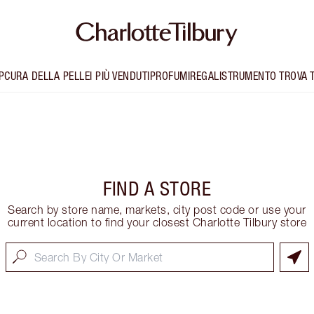
P
CURA DELLA PELLE
I PIÙ VENDUTI
PROFUMI
REGALI
STRUMENTO TROVA 
FIND A STORE
Search by store name, markets, city post code or use your
current location to find your closest Charlotte Tilbury store