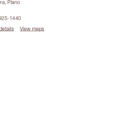
ra
,
Plano
3
 925-1440
details
View maps