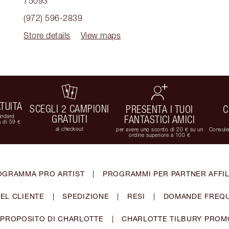
75093
(972) 596-2839
Store details
View maps
TUITA
SCEGLI 2 CAMPIONI
PRESENTA I TUOI
C
andard
GRATUITI
FANTASTICI AMICI
 di 59 €
al checkout
per avere uno sconto di 20 € su un
Consulen
ordine superiore a 100 €
OGRAMMA PRO ARTIST
|
PROGRAMMI PER PARTNER AFFIL
EL CLIENTE
|
SPEDIZIONE
|
RESI
|
DOMANDE FREQU
 PROPOSITO DI CHARLOTTE
|
CHARLOTTE TILBURY PROM