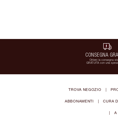
CONSEGNA GRA
Ottieni la consegna st
GRATUITA con una spesa
TROVA NEGOZIO
|
PR
ABBONAMENTI
|
CURA D
|
A