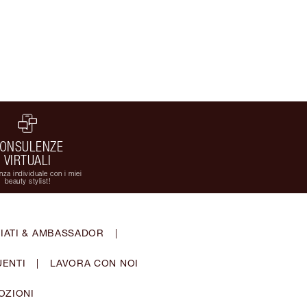
ONSULENZE
VIRTUALI
za individuale con i miei
beauty stylist!
IATI & AMBASSADOR
|
ENTI
|
LAVORA CON NOI
OZIONI