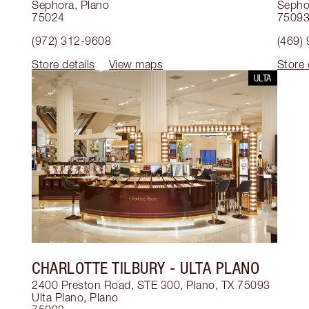
Sephora
,
Plano
Sepho
75024
7509
(972) 312-9608
(469)
Store details
View maps
Store 
ULTA
CHARLOTTE TILBURY
- ULTA PLANO
2400 Preston Road, STE 300, Plano, TX 75093
Ulta Plano
,
Plano