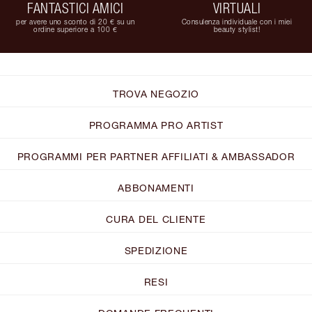
FANTASTICI AMICI
VIRTUALI
per avere uno sconto di 20 € su un
Consulenza individuale con i miei
ordine superiore a 100 €
beauty stylist!
TROVA NEGOZIO
PROGRAMMA PRO ARTIST
PROGRAMMI PER PARTNER AFFILIATI & AMBASSADOR
ABBONAMENTI
CURA DEL CLIENTE
SPEDIZIONE
RESI