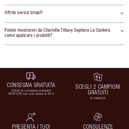
Offrite servizi bridal?
Potete mostrarmi da Charlotte Tilbury Sephora La Cantera
come applicare i prodotti?
CONSEGNA GRATUITA
SCEGLI 2 CAMPIONI
Ottieni la consegna standard
GRATUITI
GRATUITA con una spesa di 59 €
al checkout
PRESENTA I TUOI
CONSULENZE