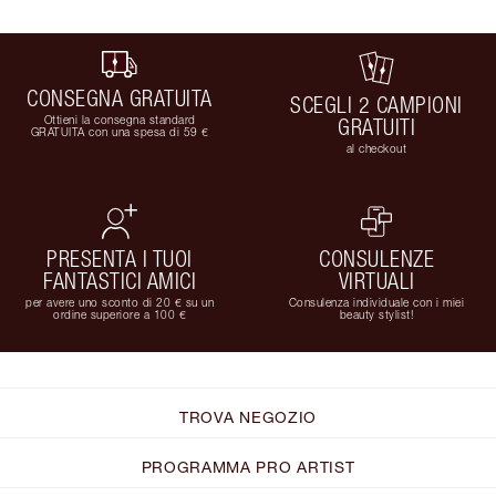
CONSEGNA GRATUITA
SCEGLI 2 CAMPIONI
Ottieni la consegna standard
GRATUITI
GRATUITA con una spesa di 59 €
al checkout
PRESENTA I TUOI
CONSULENZE
FANTASTICI AMICI
VIRTUALI
per avere uno sconto di 20 € su un
Consulenza individuale con i miei
ordine superiore a 100 €
beauty stylist!
TROVA NEGOZIO
PROGRAMMA PRO ARTIST