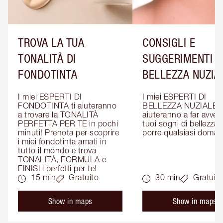
TROVA LA TUA
CONSIGLI E
TONALITÀ DI
SUGGERIMENTI D
FONDOTINTA
BELLEZZA NUZIA
I miei ESPERTI DI 
I miei ESPERTI DI 
FONDOTINTA ti aiuteranno 
BELLEZZA NUZIALE ti
a trovare la TONALITÀ 
aiuteranno a far avverar
PERFETTA PER TE in pochi 
tuoi sogni di bellezza: 
minuti! Prenota per scoprire 
porre qualsiasi doman
i miei fondotinta amati in 
tutto il mondo e trova 
TONALITÀ, FORMULA e 
FINISH perfetti per te!
15 min
Gratuito
30 min
Gratuito
Show in maps
Show in maps