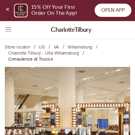
15% Off Your First 
OPEN APP
Order On The App!
/
/
/
/
Store locator
US
VA
Wiliamsburg
/
Charlotte Tilbury - Ulta Wiliamsburg
Consulenze di Trucco