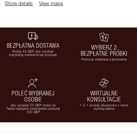
Store details
View maps
BEZPŁATNA DOSTAWA
WYBIERZ 2
Wydaj 49 GBP, aby uzyskać
BEZPŁATNE PRÓBKI
bezpłatną standardową dostawę
Podczas składania zamówienia
POLEĆ WYBRANEJ
WIRTUALNE
OSOBIE
KONSULTACJE
aby uzyskać 20 GBP zniżki na
1-2-1 porady eksperckie z moim
Twoje następne zamówienie powyżej
stylistą piękna
100 GBP