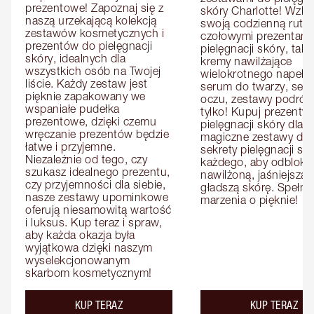
prezentowe! Zapoznaj się z 
skóry Charlotte! Wzbo
naszą urzekającą kolekcją 
swoją codzienną rutyn
zestawów kosmetycznych i 
czołowymi prezentami 
prezentów do pielęgnacji 
pielęgnacji skóry, takim
skóry, idealnych dla 
kremy nawilżające 
wszystkich osób na Twojej 
wielokrotnego napełnia
liście. Każdy zestaw jest 
serum do twarzy, seru
pięknie zapakowany we 
oczu, zestawy podróżne
wspaniałe pudełka 
tylko! Kupuj prezenty d
prezentowe, dzięki czemu 
pielęgnacji skóry dla n
wręczanie prezentów będzie 
magiczne zestawy dla ni
łatwe i przyjemne. 
sekrety pielęgnacji skó
Niezależnie od tego, czy 
każdego, aby odbloko
szukasz idealnego prezentu, 
nawilżoną, jaśniejszą i 
czy przyjemności dla siebie, 
gładszą skórę. Spełnij 
nasze zestawy upominkowe 
marzenia o pięknie!
oferują niesamowitą wartość 
i luksus. Kup teraz i spraw, 
aby każda okazja była 
wyjątkowa dzięki naszym 
wyselekcjonowanym 
skarbom kosmetycznym!
KUP TERAZ
KUP TERAZ