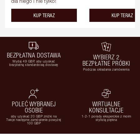
dla niego i nie tylko!
KUP TERAZ
KUP TERAZ
BEZPŁATNA DOSTAWA
WYBIERZ 2
Wydaj 49 GBP, aby uzyskać
BEZPŁATNE PRÓBKI
bezpłatną standardową dostawę
Podczas składania zamówienia
POLEĆ WYBRANEJ
WIRTUALNE
OSOBIE
KONSULTACJE
aby uzyskać 20 GBP zniżki na
1-2-1 porady eksperckie z moim
Twoje następne zamówienie powyżej
stylistą piękna
100 GBP