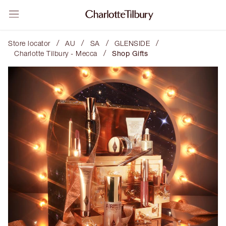
/
/
/
/
Store locator
AU
SA
GLENSIDE
/
Charlotte Tilbury - Mecca
Shop Gifts