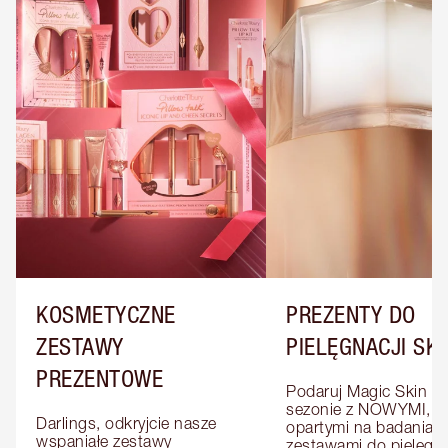
KOSMETYCZNE
PREZENTY DO
ZESTAWY
PIELĘGNACJI SK
PREZENTOWE
Podaruj Magic Skin w 
sezonie z NOWYMI, 
Darlings, odkryjcie nasze 
opartymi na badaniach
wspaniałe zestawy 
zestawami do pielęgnac