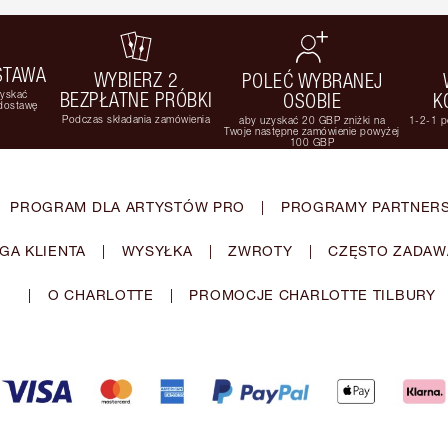
STAWA
WYBIERZ 2
POLEĆ WYBRANEJ
zyskać
BEZPŁATNE PRÓBKI
OSOBIE
K
 dostawę
Podczas składania zamówienia
aby uzyskać 20 GBP zniżki na
1-2-1 p
Twoje następne zamówienie powyżej
100 GBP
PROGRAM DLA ARTYSTÓW PRO
|
PROGRAMY PARTNERS
GA KLIENTA
|
WYSYŁKA
|
ZWROTY
|
CZĘSTO ZADAW
|
O CHARLOTTE
|
PROMOCJE CHARLOTTE TILBURY