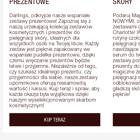
PREZENTOWE
SKÓRY
Darlings, odkryjcie nasze wspaniałe 
Podaruj Mag
zestawy prezentowe! Zapoznaj się z 
NOWYMI, op
naszą urzekającą kolekcją zestawów 
zestawami d
kosmetycznych i prezentów do 
Charlotte! 
pielęgnacji skóry, idealnych dla 
rutynę czoł
wszystkich osób na Twojej liście. Każdy 
pielęgnacji 
zestaw jest pięknie zapakowany we 
nawilżające 
wspaniałe pudełka prezentowe, dzięki 
serum do tw
czemu wręczanie prezentów będzie 
zestawy podr
łatwe i przyjemne. Niezależnie od tego, 
prezenty do 
czy szukasz idealnego prezentu, czy 
magiczne zes
przyjemności dla siebie, nasze zestawy 
pielęgnacji 
upominkowe oferują niesamowitą 
odblokować n
wartość i luksus. Kup teraz i spraw, aby 
gładszą skór
każda okazja była wyjątkowa dzięki 
pięknie!
naszym wyselekcjonowanym skarbom 
kosmetycznym!
KUP TERAZ