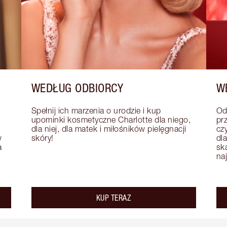
WEDŁUG ODBIORCY
W
Spełnij ich marzenia o urodzie i kup 
Od
upominki kosmetyczne Charlotte dla niego, 
pr
dla niej, dla matek i miłośników pielęgnacji 
czy
 
skóry!
dla
 
sk
na
KUP TERAZ