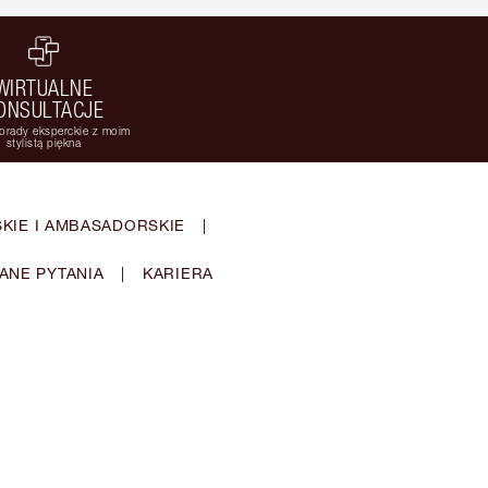
WIRTUALNE
ONSULTACJE
orady eksperckie z moim
stylistą piękna
KIE I AMBASADORSKIE
|
ANE PYTANIA
|
KARIERA