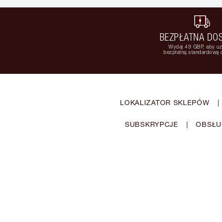
BEZPŁATNA DO
Wydaj 49 GBP, aby u
bezpłatną standardową
LOKALIZATOR SKLEPÓW
|
SUBSKRYPCJE
|
OBSŁU