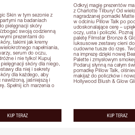
Odkryj magię prezentów mak
z Charlotte Tilbury! Od wielo
ic Skin w tym sezonie z 
nagradzanej pomadki Matte 
artymi na badaniach 
w odciniu Pillow Talk po pod
o pielęgnacji skóry 
udoskonalające cerę – upięk
Wzbogać swoją codzienną 
oczy, usta i policzki. Poznaj
owymi prezentami do 
paletę Filmstar Bronze & Glo
skóry, takimi jak kremy 
luksusowe zestawy cieni do 
wielokrotnego napełniania, 
cudowne tusze do rzęs. Twórz
arzy, serum do oczu, 
na imprezę dzięki nowej Beau
óżne i nie tylko! Kupuj 
Palette i zmysłowym smokey 
pielęgnacji skóry dla niego, 
Podaruj słynną na całym świ
tawy dla niej i sekrety 
pomadkę Pillow Talk, olśnie
skóry dla każdego, aby 
makijaż do policzków i nową 
awilżoną, jaśniejszą i 
Hollywood Blush & Glow Gli
ę. Spełnij ich marzenia o 
KUP TERAZ
KUP TERAZ