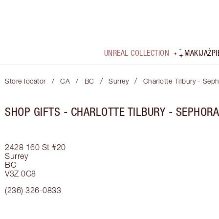
UNREAL COLLECTION
MAKIJAŻ
P
/
/
/
/
Store locator
CA
BC
Surrey
Charlotte Tilbury - Sep
SHOP GIFTS - CHARLOTTE TILBURY - SEPHORA
2428 160 St
#20
Surrey
BC
V3Z 0C8
(236) 326-0833