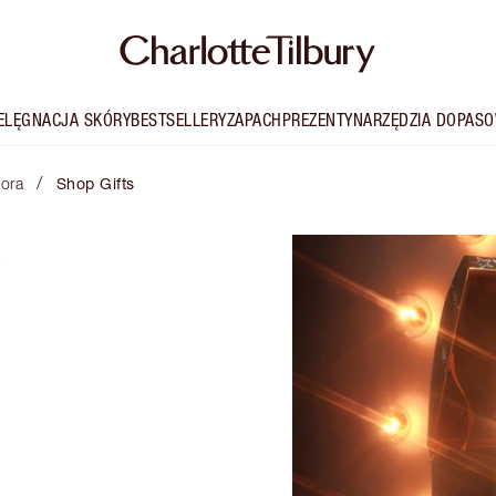
IELĘGNACJA SKÓRY
BESTSELLERY
ZAPACH
PREZENTY
NARZĘDZIA DOPASO
/
hora
Shop Gifts