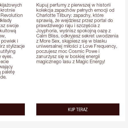
ijażowych 
Kupuj perfumy z pierwszej w historii 
krotnie 
kolekcja zapachów pełnych emocji od 
Revolution 
Charlotte Tilbury: zapachy, które 
kłady 
sprawią, że wejdziesz przez portal do 
sz swoje 
prawdziwego raju i szczęścia z 
 kultową 
Joyphoria, wyśnisz spokojną oazę z 
w, 
Calm Bliss, odkryjesz sekret uwodzenia 
powiek i 
z More Sex, skąpiesz się w blasku 
 stylizacje 
uniwersalnej miłości z Love Frequency, 
tifying 
poczujesz moc Cosmic Powe i 
eyes. 
zanurzysz się w boskiej energii 
ecie 
magicznego lasu z Magic Energy!
wający 
paletę 
de.
KUP TERAZ