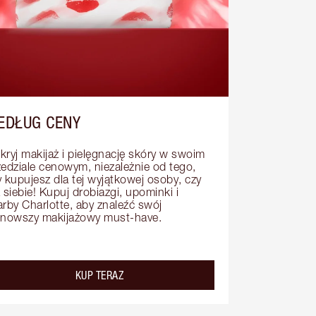
EDŁUG CENY
kryj makijaż i pielęgnację skóry w swoim 
zedziale cenowym, niezależnie od tego, 
 kupujesz dla tej wyjątkowej osoby, czy 
 siebie! Kupuj drobiazgi, upominki i 
arby Charlotte, aby znaleźć swój 
jnowszy makijażowy must-have.
KUP TERAZ