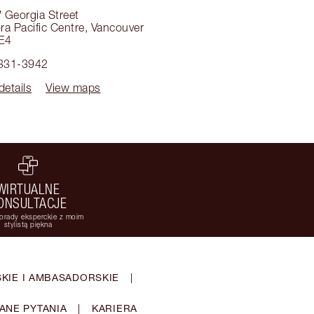
 Georgia Street
a Pacific Centre
,
Vancouver
E4
 331-3942
details
View maps
WIRTUALNE
ONSULTACJE
orady eksperckie z moim
stylistą piękna
KIE I AMBASADORSKIE
|
ANE PYTANIA
|
KARIERA