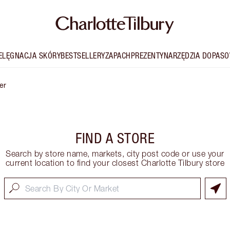
IELĘGNACJA SKÓRY
BESTSELLERY
ZAPACH
PREZENTY
NARZĘDZIA DOPASO
er
FIND A STORE
Search by store name, markets, city post code or use your
current location to find your closest Charlotte Tilbury store