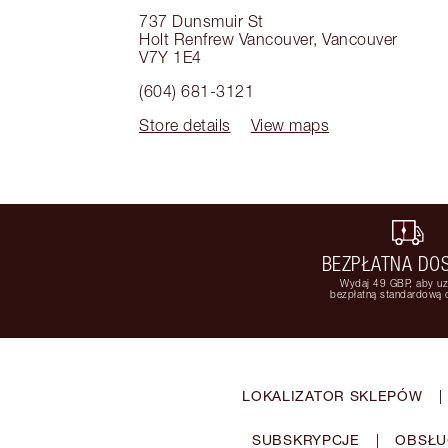
737 Dunsmuir St
Holt Renfrew Vancouver
,
Vancouver
V7Y 1E4
(604) 681-3121
Store details
View maps
BEZPŁATNA DO
Wydaj 49 GBP, aby u
bezpłatną standardową
LOKALIZATOR SKLEPÓW
|
SUBSKRYPCJE
|
OBSŁU