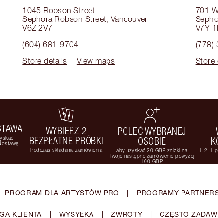
1045 Robson Street
701 W
Sephora Robson Street
,
Vancouver
Sephor
V6Z 2V7
V7Y 1
(604) 681-9704
(778)
Store details
View maps
Store 
STAWA
WYBIERZ 2
POLEĆ WYBRANEJ
zyskać
BEZPŁATNE PRÓBKI
OSOBIE
K
 dostawę
Podczas składania zamówienia
aby uzyskać 20 GBP zniżki na
1-2-1 p
Twoje następne zamówienie powyżej
100 GBP
PROGRAM DLA ARTYSTÓW PRO
|
PROGRAMY PARTNERS
GA KLIENTA
|
WYSYŁKA
|
ZWROTY
|
CZĘSTO ZADAW