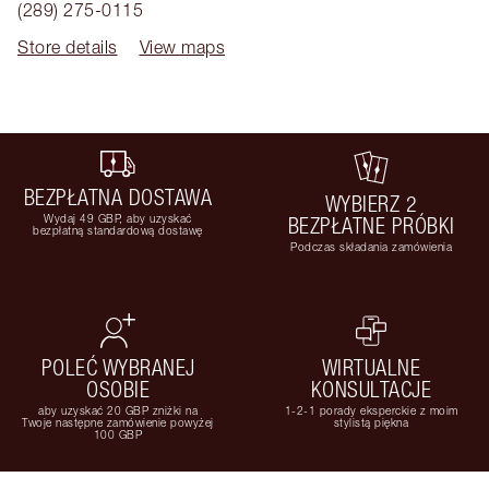
(289) 275-0115
Store details
View maps
BEZPŁATNA DOSTAWA
WYBIERZ 2
Wydaj 49 GBP, aby uzyskać
BEZPŁATNE PRÓBKI
bezpłatną standardową dostawę
Podczas składania zamówienia
POLEĆ WYBRANEJ
WIRTUALNE
OSOBIE
KONSULTACJE
aby uzyskać 20 GBP zniżki na
1-2-1 porady eksperckie z moim
Twoje następne zamówienie powyżej
stylistą piękna
100 GBP