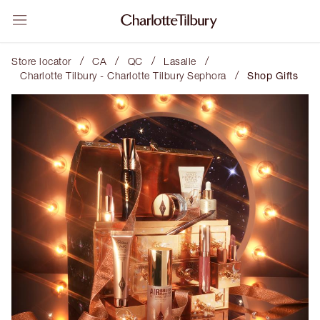
/
/
/
/
Store locator
CA
QC
Lasalle
/
Charlotte Tilbury - Charlotte Tilbury Sephora
Shop Gifts