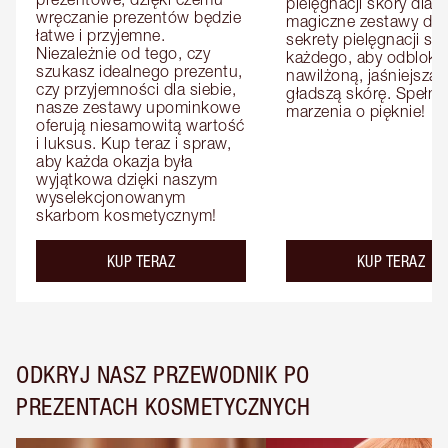
pielęgnacji skóry dla n
wręczanie prezentów będzie 
magiczne zestawy dla ni
łatwe i przyjemne. 
sekrety pielęgnacji skó
Niezależnie od tego, czy 
każdego, aby odbloko
szukasz idealnego prezentu, 
nawilżoną, jaśniejszą i 
czy przyjemności dla siebie, 
gładszą skórę. Spełnij 
nasze zestawy upominkowe 
marzenia o pięknie!
oferują niesamowitą wartość 
i luksus. Kup teraz i spraw, 
aby każda okazja była 
wyjątkowa dzięki naszym 
wyselekcjonowanym 
skarbom kosmetycznym!
KUP TERAZ
KUP TERAZ
ODKRYJ NASZ PRZEWODNIK PO
PREZENTACH KOSMETYCZNYCH