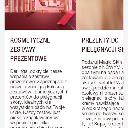
KOSMETYCZNE
PREZENTY DO
ZESTAWY
PIELĘGNACJI SK
PREZENTOWE
Podaruj Magic Skin w 
sezonie z NOWYMI, 
Darlings, odkryjcie nasze 
opartymi na badaniach
wspaniałe zestawy 
zestawami do pielęgnac
prezentowe! Zapoznaj się z 
skóry Charlotte! Wzbo
naszą urzekającą kolekcją 
swoją codzienną rutyn
zestawów kosmetycznych i 
czołowymi prezentami 
prezentów do pielęgnacji 
pielęgnacji skóry, takim
skóry, idealnych dla 
kremy nawilżające 
wszystkich osób na Twojej 
wielokrotnego napełnia
liście. Każdy zestaw jest 
serum do twarzy, seru
pięknie zapakowany we 
oczu, zestawy podróżne
wspaniałe pudełka 
tylko! Kupuj prezenty d
prezentowe, dzięki czemu 