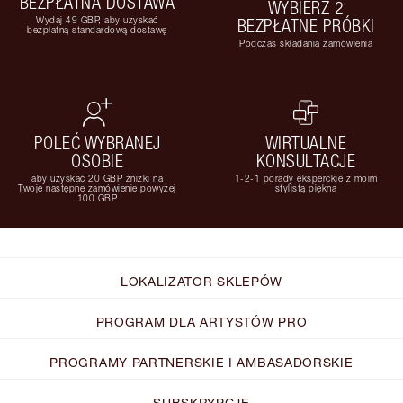
BEZPŁATNA DOSTAWA
WYBIERZ 2
Wydaj 49 GBP, aby uzyskać
BEZPŁATNE PRÓBKI
bezpłatną standardową dostawę
Podczas składania zamówienia
POLEĆ WYBRANEJ
WIRTUALNE
OSOBIE
KONSULTACJE
aby uzyskać 20 GBP zniżki na
1-2-1 porady eksperckie z moim
Twoje następne zamówienie powyżej
stylistą piękna
100 GBP
LOKALIZATOR SKLEPÓW
PROGRAM DLA ARTYSTÓW PRO
PROGRAMY PARTNERSKIE I AMBASADORSKIE
SUBSKRYPCJE