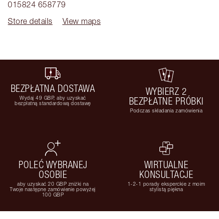
015824 658779
Store details
View maps
BEZPŁATNA DOSTAWA
WYBIERZ 2
Wydaj 49 GBP, aby uzyskać
BEZPŁATNE PRÓBKI
bezpłatną standardową dostawę
Podczas składania zamówienia
POLEĆ WYBRANEJ
WIRTUALNE
OSOBIE
KONSULTACJE
aby uzyskać 20 GBP zniżki na
1-2-1 porady eksperckie z moim
Twoje następne zamówienie powyżej
stylistą piękna
100 GBP