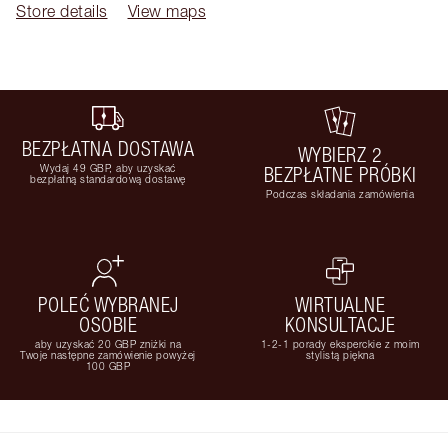
Store details
View maps
BEZPŁATNA DOSTAWA
WYBIERZ 2
Wydaj 49 GBP, aby uzyskać
BEZPŁATNE PRÓBKI
bezpłatną standardową dostawę
Podczas składania zamówienia
POLEĆ WYBRANEJ
WIRTUALNE
OSOBIE
KONSULTACJE
aby uzyskać 20 GBP zniżki na
1-2-1 porady eksperckie z moim
Twoje następne zamówienie powyżej
stylistą piękna
100 GBP